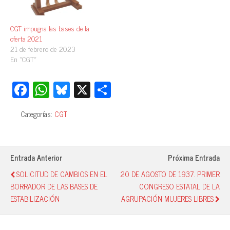
CGT impugna las bases de la
oferta 2021
21 de febrero de 2023
En «CGT»
Fa
W
Bl
X
C
ce
ha
ue
o
Categorías:
CGT
bo
ts
sk
m
ok
A
y
pa
pp
rti
Entrada Anterior
Próxima Entrada
r
SOLICITUD DE CAMBIOS EN EL
20 DE AGOSTO DE 1937. PRIMER
BORRADOR DE LAS BASES DE
CONGRESO ESTATAL DE LA
ESTABILIZACIÓN
AGRUPACIÓN MUJERES LIBRES