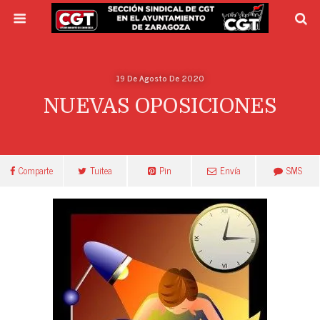
19 De Agosto De 2020
NUEVAS OPOSICIONES
Comparte
Tuitea
Pin
Envía
SMS