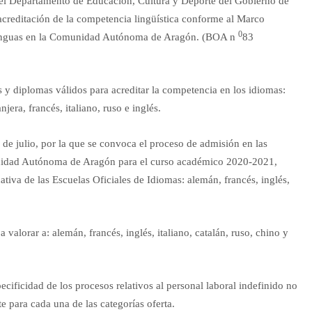
del Departamento de Educación, Cultura y Deporte del Gobierno de
acreditación de la competencia lingüística conforme al Marco
0
enguas en la Comunidad Autónoma de Aragón. (BOA n
83
s y diplomas válidos para acreditar la competencia en los idiomas:
era, francés, italiano, ruso e inglés.
 julio, por la que se convoca el proceso de admisión en las
unidad Autónoma de Aragón para el curso académico 2020-2021,
cativa de las Escuelas Oficiales de Idiomas: alemán, francés, inglés,
 valorar a: alemán, francés, inglés, italiano, catalán, ruso, chino y
ecificidad de los procesos relativos al personal laboral indefinido no
e para cada una de las categorías oferta.