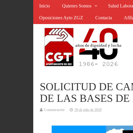
Inicio
Quienes Somos
Salud Labora
Oposiciones Ayto ZGZ
Contacta
Afíl
SOLICITUD DE C
DE LAS BASES DE
Comunicación
29 de julio de 2020