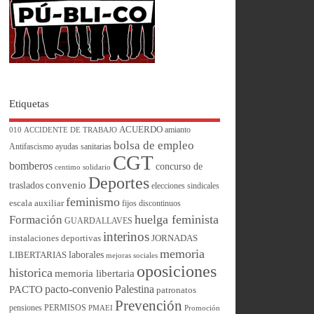
Etiquetas
ACUERDO
amianto
010
ACCIDENTE DE TRABAJO
bolsa de empleo
Antifascismo
ayudas sanitarias
CGT
bomberos
concurso de
centimo solidario
Deportes
convenio
traslados
elecciones sindicales
feminismo
escala auxiliar
fijos discontinuos
huelga feminista
Formación
GUARDALLAVES
interinos
instalaciones deportivas
JORNADAS
memoria
laborales
LIBERTARIAS
mejoras sociales
oposiciones
historica
memoria libertaria
pacto-convenio
Palestina
PACTO
patronatos
Prevención
pensiones
PERMISOS
PMAEI
Promoción