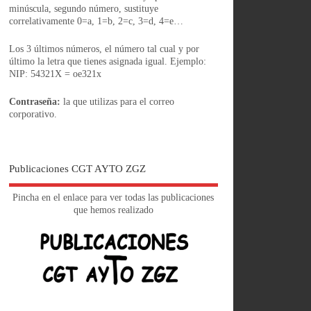
minúscula, segundo número, sustituye
correlativamente 0=a, 1=b, 2=c, 3=d, 4=e…
Los 3 últimos números, el número tal cual y por
último la letra que tienes asignada igual. Ejemplo:
NIP: 54321X = oe321x
Contraseña:
la que utilizas para el correo
corporativo.
Publicaciones CGT AYTO ZGZ
Pincha en el enlace para ver todas las publicaciones
que hemos realizado