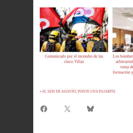
Comunicado por el incendio de las
Los bomber
cinco Villas
arbitrarie
toma de
formación y 
«
EL SEIS DE AGOSTO, PONTE UNA PAJARITA