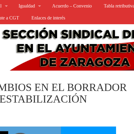
l
Igualdad
Acuerdo – Convenio
Tabla retributi
iate a CGT
Enlaces de interés
AMBIOS EN EL BORRADOR
 ESTABILIZACIÓN