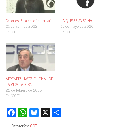
Deportes. Esta es la «refinitiva»
LA QUE SE AVECINA
21 de abril de 2022
15 de mayo de 2020
En «CGT»
En «CGT»
APRENDIZ HASTA EL FINAL DE
LA VIDA LABORAL
22 de febrero de 2018
En «CGT»
Fa
W
Bl
X
C
ce
ha
ue
o
Categorías:
CGT