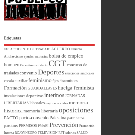
Etiquetas
ACUERDO
amianto
010
ACCIDENTE DE TRABAJO
bolsa de empleo
Antifascismo
ayudas sanitarias
CGT
bomberos
concurso de
centimo solidario
Deportes
convenio
traslados
elecciones sindicales
feminismo
escala auxiliar
fijos discontinuos
huelga feminista
Formación
GUARDALLAVES
interinos
instalaciones deportivas
JORNADAS
memoria
laborales
LIBERTARIAS
mejoras sociales
oposiciones
historica
memoria libertaria
pacto-convenio
Palestina
PACTO
patronatos
Prevención
pensiones
PERMISOS
PMAEI
Promoción
Interna
ROJOYNEGRO TELEVISION
RPT
salarios
SALUD