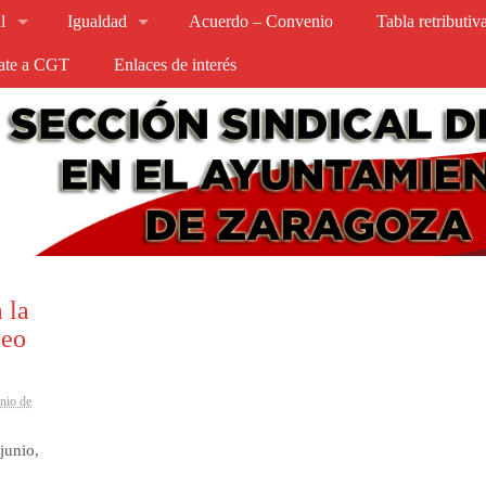
l
Igualdad
Acuerdo – Convenio
Tabla retributi
iate a CGT
Enlaces de interés
 la
leo
unio de
junio,