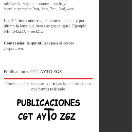
minúscula, segundo número, sustituye
correlativamente 0=a, 1=b, 2=c, 3=d, 4=e…
Los 3 últimos números, el número tal cual y por
último la letra que tienes asignada igual. Ejemplo:
NIP: 54321X = oe321x
Contraseña:
la que utilizas para el correo
corporativo.
Publicaciones CGT AYTO ZGZ
Pincha en el enlace para ver todas las publicaciones
que hemos realizado