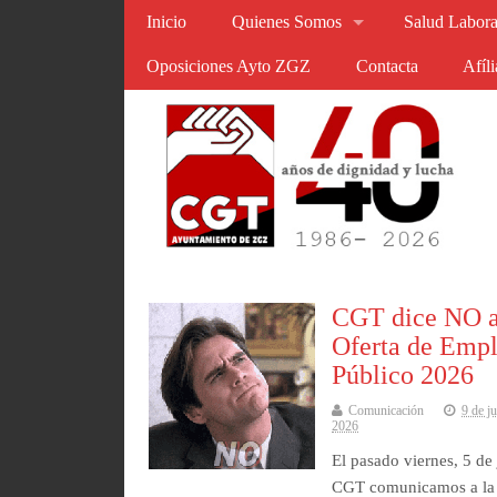
Inicio
Quienes Somos
Salud Labora
Oposiciones Ayto ZGZ
Contacta
Afíl
CGT dice NO a
Oferta de Emp
Público 2026
Comunicación
9 de j
2026
El pasado viernes, 5 de 
CGT comunicamos a la