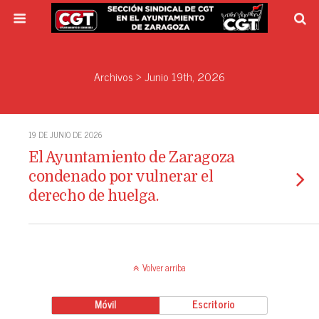
Archivos › Junio 19th, 2026
19 DE JUNIO DE 2026
El Ayuntamiento de Zaragoza
condenado por vulnerar el
derecho de huelga.
Volver arriba
Móvil
Escritorio