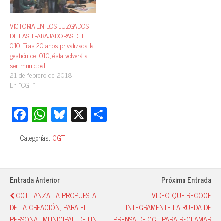
VICTORIA EN LOS JUZGADOS
DE LAS TRABAJADORAS DEL
010. Tras 20 años privatizada la
gestión del 010, ésta volverá a
ser municipal.
21 de febrero de 2018
En «CGT»
Fa
W
Bl
X
C
ce
ha
ue
o
Categorías:
CGT
bo
ts
sk
m
ok
A
y
pa
pp
rti
Entrada Anterior
Próxima Entrada
r
CGT LANZA LA PROPUESTA
VIDEO QUE RECOGE
DE LA CREACIÓN, PARA EL
INTEGRAMENTE LA RUEDA DE
PERSONAL MUNICIPAL, DE UN
PRENSA DE CGT PARA RECLAMAR