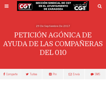
29 De Septiembre De 2017
PETICIÓN AGÓNICA DE
AYUDA DE LAS COMPAÑERAS
DEL 010
Comparte
Tuitea
Pin
Envía
SMS