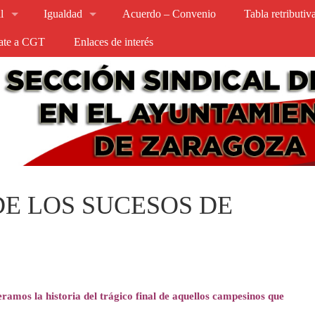
l
Igualdad
Acuerdo – Convenio
Tabla retributi
iate a CGT
Enlaces de interés
DE LOS SUCESOS DE
ramos la historia del trágico final de aquellos campesinos que