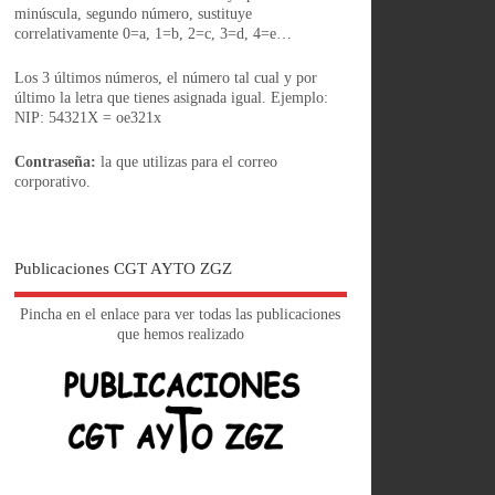
minúscula, segundo número, sustituye
correlativamente 0=a, 1=b, 2=c, 3=d, 4=e…
Los 3 últimos números, el número tal cual y por
último la letra que tienes asignada igual. Ejemplo:
NIP: 54321X = oe321x
Contraseña:
la que utilizas para el correo
corporativo.
Publicaciones CGT AYTO ZGZ
Pincha en el enlace para ver todas las publicaciones
que hemos realizado