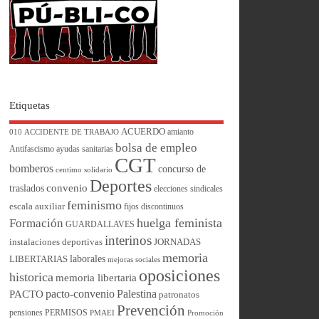
Etiquetas
ACUERDO
amianto
010
ACCIDENTE DE TRABAJO
bolsa de empleo
Antifascismo
ayudas sanitarias
CGT
bomberos
concurso de
centimo solidario
Deportes
convenio
traslados
elecciones sindicales
feminismo
escala auxiliar
fijos discontinuos
huelga feminista
Formación
GUARDALLAVES
interinos
instalaciones deportivas
JORNADAS
memoria
laborales
LIBERTARIAS
mejoras sociales
oposiciones
historica
memoria libertaria
pacto-convenio
Palestina
PACTO
patronatos
Prevención
pensiones
PERMISOS
PMAEI
Promoción