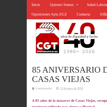
Inicio
Quienes Somos
Salud Labora
Oposiciones Ayto ZGZ
Contacta
Afíl
85 ANIVERSARIO 
CASAS VIEJAS
Comunicación
12 de enero de 2018
A 85 años de la masacre de Casas Viejas, recupe
murieron pidiendo pan, tierra y libertad.