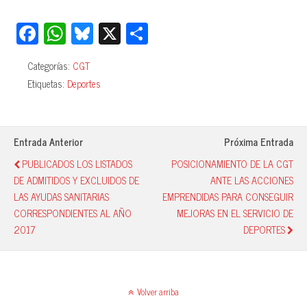
Fa
W
Bl
X
C
ce
ha
ue
o
Categorías:
CGT
bo
ts
sk
m
Etiquetas:
Deportes
ok
A
y
pa
pp
rti
r
Entrada Anterior
Próxima Entrada
PUBLICADOS LOS LISTADOS
POSICIONAMIENTO DE LA CGT
DE ADMITIDOS Y EXCLUIDOS DE
ANTE LAS ACCIONES
LAS AYUDAS SANITARIAS
EMPRENDIDAS PARA CONSEGUIR
CORRESPONDIENTES AL AÑO
MEJORAS EN EL SERVICIO DE
2017
DEPORTES
Volver arriba