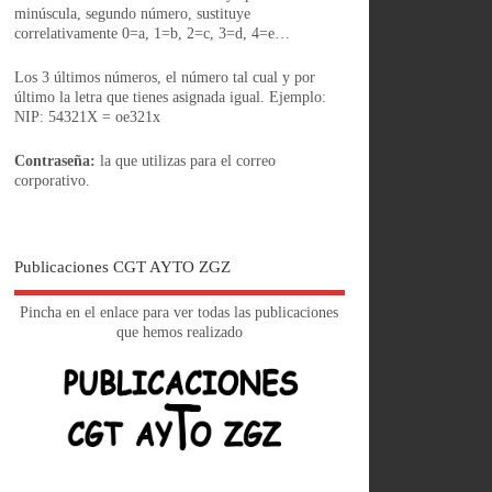
minúscula, segundo número, sustituye
correlativamente 0=a, 1=b, 2=c, 3=d, 4=e…
Los 3 últimos números, el número tal cual y por
último la letra que tienes asignada igual. Ejemplo:
NIP: 54321X = oe321x
Contraseña:
la que utilizas para el correo
corporativo.
Publicaciones CGT AYTO ZGZ
Pincha en el enlace para ver todas las publicaciones
que hemos realizado