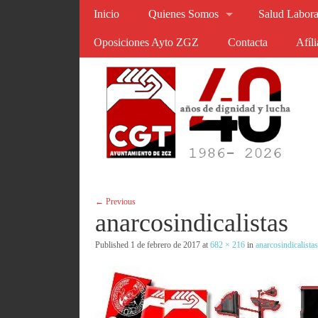
Inicio
Quienes Somos
Salud Labora
Oposiciones Ayto ZGZ
Contacta
Afíl
← Previous
anarcosindicalistas
Published
1 de febrero de 2017
at
682 × 216
in
anarcosindicalista