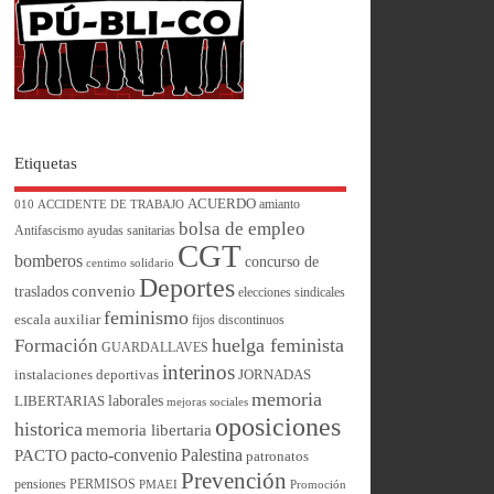
Etiquetas
ACUERDO
amianto
010
ACCIDENTE DE TRABAJO
bolsa de empleo
Antifascismo
ayudas sanitarias
CGT
bomberos
concurso de
centimo solidario
Deportes
convenio
traslados
elecciones sindicales
feminismo
escala auxiliar
fijos discontinuos
huelga feminista
Formación
GUARDALLAVES
interinos
instalaciones deportivas
JORNADAS
memoria
laborales
LIBERTARIAS
mejoras sociales
oposiciones
historica
memoria libertaria
pacto-convenio
Palestina
PACTO
patronatos
Prevención
pensiones
PERMISOS
PMAEI
Promoción