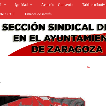
l
Igualdad
Acuerdo – Convenio
Tabla retributi
iate a CGT
Enlaces de interés
Next →
s
.