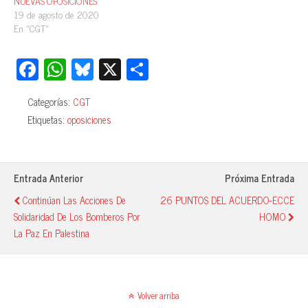
NUEVAS OPOSICIONES
19 de agosto de 2020
En «CGT»
Fa
W
Bl
X
C
ce
ha
ue
o
Categorías:
CGT
bo
ts
sk
m
Etiquetas:
oposiciones
ok
A
y
pa
pp
rti
r
Entrada Anterior
Próxima Entrada
Continúan Las Acciones De
26 PUNTOS DEL ACUERDO-ECCE
Solidaridad De Los Bomberos Por
HOMO
La Paz En Palestina
Volver arriba