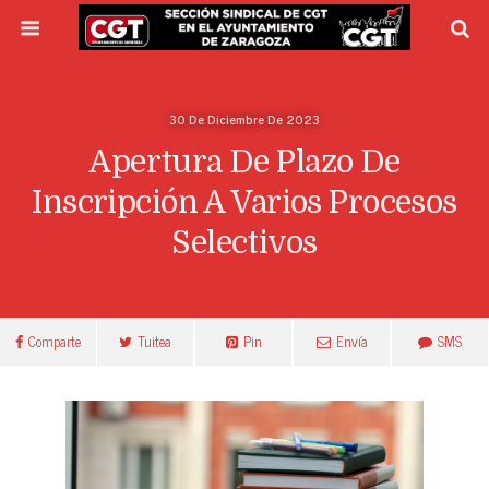
30 De Diciembre De 2023
Apertura De Plazo De
Inscripción A Varios Procesos
Selectivos
Comparte
Tuitea
Pin
Envía
SMS