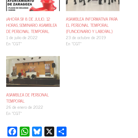
¡AHORA SI! 8 DE JULIO, 12
ASAMBLEA INFORMATIVA PARA
HORAS, SEMINARIO ASAMBLEA
EL PERSONAL TEMPORAL
DE PERSONAL TEMPORAL
(FUNCIONARIO Y LABORAL)
1 de julio de 2022
23 de octubre de 2019
En «CGT»
En «CGT»
ASAMBLEA DE PERSONAL
TEMPORAL
26 de enero de 2022
En «CGT»
Fa
W
Bl
X
C