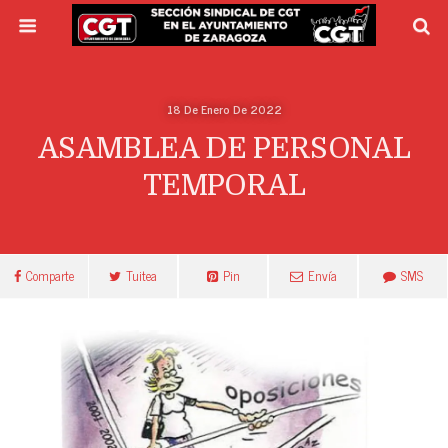
18 De Enero De 2022
ASAMBLEA DE PERSONAL
TEMPORAL
Comparte
Tuitea
Pin
Envía
SMS