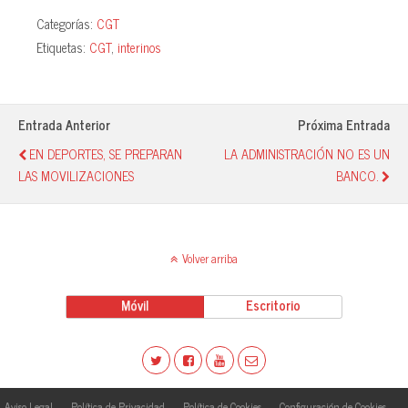
ce
ha
ue
o
Categorías:
CGT
bo
ts
sk
m
Etiquetas:
CGT
,
interinos
ok
A
y
pa
pp
rti
r
Entrada Anterior
Próxima Entrada
EN DEPORTES, SE PREPARAN
LA ADMINISTRACIÓN NO ES UN
LAS MOVILIZACIONES
BANCO.
Volver arriba
Móvil
Escritorio
Aviso Legal
Política de Privacidad
Política de Cookies
Configuración de Cookies