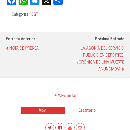
Fa
W
Bl
X
C
ce
ha
ue
o
Categorías:
CGT
bo
ts
sk
m
ok
A
y
pa
pp
rti
Entrada Anterior
Próxima Entrada
r
NOTA DE PRENSA
LA AGONÍA DEL SERVICIO
PÚBLICO EN DEPORTES.
¿CRÓNICA DE UNA MUERTE
ANUNCIADA?
Volver arriba
Móvil
Escritorio