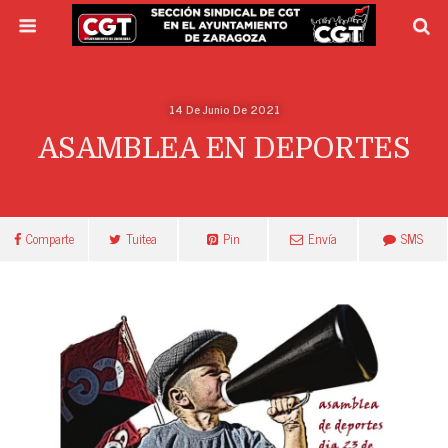
14 De Junio De 2021
ASAMBLEA EN DEPORTES
Comparte
Tuitea
Pin
Envía
SMS