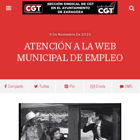
9 De Noviembre De 2023
ATENCIÓN A LA WEB
MUNICIPAL DE EMPLEO
Comparte
Tuitea
Pin
Envía
SMS