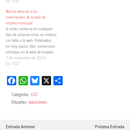
En «CGT»
Mucha atención a los
movimientos de la web de
empleo municipal
Si estás inmersa en cualquier
tipo de proceso echa un vistazo
sin falta a la web. Publicados
en muy pocos días numerosas
entradas en la web de empleo
municipal. Novedades. Oferta
7 de noviembre de 2024
de Empleo . Ayuntamiento de
En «CGT»
Zaragoza Procesos de
estabilización. Plazos de
Fa
W
Bl
X
C
inscripción a procesos
ce
ha
ue
o
selectivos. Fechas de examen.
Calificaciones.…
Categorías:
CGT
bo
ts
sk
m
Etiquetas:
oposiciones
ok
A
y
pa
pp
rti
r
Entrada Anterior
Próxima Entrada