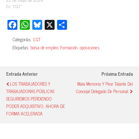
En «CGT»
Fa
W
Bl
X
C
ce
ha
ue
o
Categorías:
CGT
bo
ts
sk
m
Etiquetas:
bolsa de empleo
,
Formación
,
oposiciones
ok
A
y
pa
pp
rti
r
Entrada Anterior
Próxima Entrada
LOS TRABAJADORES Y
Mala Memoria Y Peor Talante Del
TRABAJADORAS PÚBLICAS
Concejal Delegado De Personal.
SEGUIREMOS PERDIENDO
PODER ADQUISITIVO, AHORA DE
FORMA ACELERADA