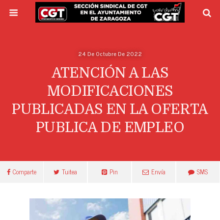
24 De Octubre De 2022
ATENCIÓN A LAS
MODIFICACIONES
PUBLICADAS EN LA OFERTA
PUBLICA DE EMPLEO
Comparte
Tuitea
Pin
Envía
SMS