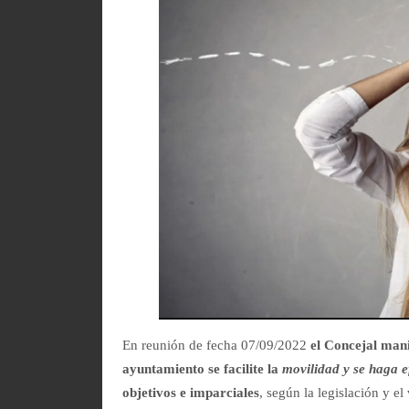
En reunión de fecha 07/09/2022
el Concejal mani
ayuntamiento se facilite la
movilidad y se haga e
objetivos e imparciales
, según la legislación y el