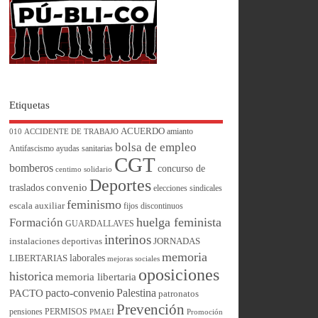
Etiquetas
ACUERDO
amianto
010
ACCIDENTE DE TRABAJO
bolsa de empleo
Antifascismo
ayudas sanitarias
CGT
bomberos
concurso de
centimo solidario
Deportes
convenio
traslados
elecciones sindicales
feminismo
escala auxiliar
fijos discontinuos
huelga feminista
Formación
GUARDALLAVES
interinos
instalaciones deportivas
JORNADAS
memoria
laborales
LIBERTARIAS
mejoras sociales
oposiciones
historica
memoria libertaria
pacto-convenio
Palestina
PACTO
patronatos
Prevención
pensiones
PERMISOS
PMAEI
Promoción