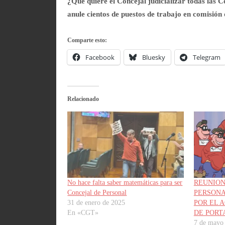
¿Qué quiere el Concejal judicializar todas las
anule cientos de puestos de trabajo en comisió
Comparte esto:
Facebook
Bluesky
Telegram
Relacionado
No hace falta saber matemáticas para ser
REUNION
Concejal de Personal
PERSONA
31 de enero de 2025
POR EL 
En «CGT»
DE PORTAV
7 de mayo