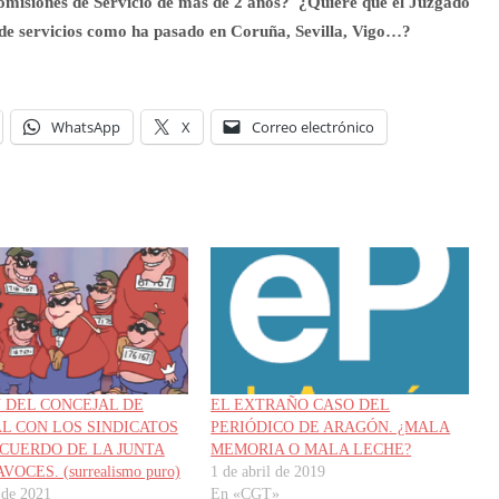
 Comisiones de Servicio de más de 2 años? ¿Quiere que el Juzgado
n de servicios como ha pasado en Coruña, Sevilla, Vigo…?
WhatsApp
X
Correo electrónico
 DEL CONCEJAL DE
EL EXTRAÑO CASO DEL
L CON LOS SINDICATOS
PERIÓDICO DE ARAGÓN. ¿MALA
ACUERDO DE LA JUNTA
MEMORIA O MALA LECHE?
OCES. (surrealismo puro)
1 de abril de 2019
 de 2021
En «CGT»