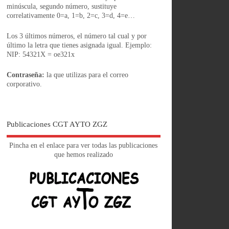
minúscula, segundo número, sustituye
correlativamente 0=a, 1=b, 2=c, 3=d, 4=e…
Los 3 últimos números, el número tal cual y por
último la letra que tienes asignada igual. Ejemplo:
NIP: 54321X = oe321x
Contraseña:
la que utilizas para el correo
corporativo.
Publicaciones CGT AYTO ZGZ
Pincha en el enlace para ver todas las publicaciones
que hemos realizado