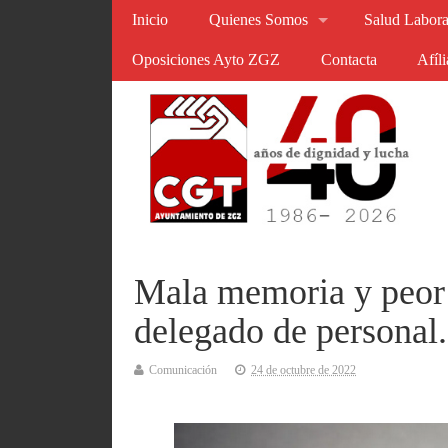
Inicio
Quienes Somos
Salud Labora
Oposiciones Ayto ZGZ
Contacta
Afíl
Mala memoria y peor 
delegado de personal.
Comunicación
24 de octubre de 2022