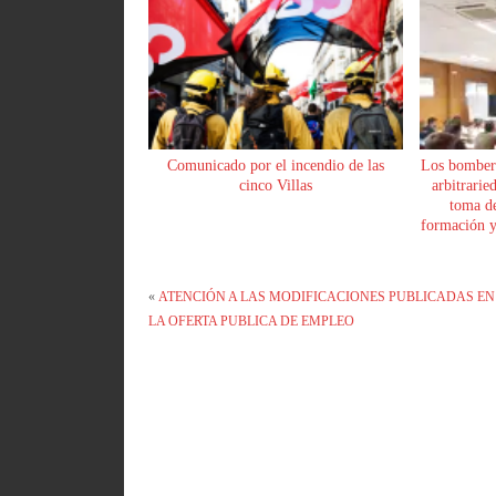
Comunicado por el incendio de las
Los bomber
cinco Villas
arbitrarie
toma de
formación y 
«
ATENCIÓN A LAS MODIFICACIONES PUBLICADAS EN
LA OFERTA PUBLICA DE EMPLEO