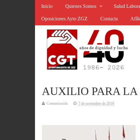
Inicio
Quienes Somos
Salud Labora
Oposiciones Ayto ZGZ
Contacta
Afíl
AUXILIO PARA LA
Comunicación
7 de noviembre de 2018