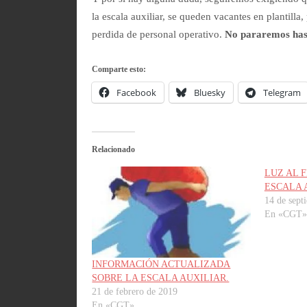
la escala auxiliar, se queden vacantes en plantilla
perdida de personal operativo.
No pararemos has
Comparte esto:
Facebook
Bluesky
Telegram
Relacionado
LUZ AL 
ESCALA 
14 de sept
En «CGT»
INFORMACIÓN ACTUALIZADA
SOBRE LA ESCALA AUXILIAR.
21 de febrero de 2019
En «CGT»