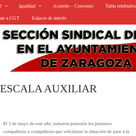
l
Igualdad
Acuerdo – Convenio
Tabla retributi
iate a CGT
Enlaces de interés
 ESCALA AUXILIAR
El 3 de mayo de este año, tomaron posesión los primeros
compañeros y compañeras que solicitaron la situación de pase a la