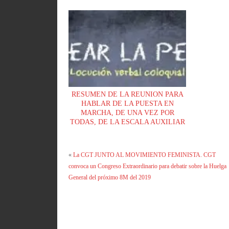
RESUMEN DE LA REUNION PARA
HABLAR DE LA PUESTA EN
MARCHA, DE UNA VEZ POR
TODAS, DE LA ESCALA AUXILIAR
EN EL AYUNTAMIENTO
«
La CGT JUNTO AL MOVIMIENTO FEMINISTA. CGT
convoca un Congreso Extraordinario para debatir sobre la Huelga
General del próximo 8M del 2019