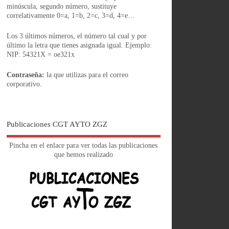
minúscula, segundo número, sustituye
correlativamente 0=a, 1=b, 2=c, 3=d, 4=e…
Los 3 últimos números, el número tal cual y por
último la letra que tienes asignada igual. Ejemplo:
NIP: 54321X = oe321x
Contraseña:
la que utilizas para el correo
corporativo.
Publicaciones CGT AYTO ZGZ
Pincha en el enlace para ver todas las publicaciones
que hemos realizado