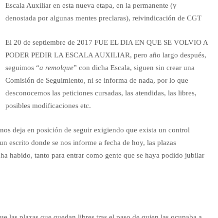
Escala Auxiliar en esta nueva etapa, en la permanente (y
denostada por algunas mentes preclaras), reivindicación de CGT
El 20 de septiembre de 2017 FUE EL DIA EN QUE SE VOLVIO A
PODER PEDIR LA ESCALA AUXILIAR, pero año largo después,
seguimos “
a remolque
” con dicha Escala, siguen sin crear una
Comisión de Seguimiento, ni se informa de nada, por lo que
desconocemos las peticiones cursadas, las atendidas, las libres,
posibles modificaciones etc.
os deja en posición de seguir exigiendo que exista un control
 un escrito donde se nos informe a fecha de hoy, las plazas
 ha habido, tanto para entrar como gente que se haya podido jubilar
e las plazas que quedan libres tras el paso de quien las ocupaba a