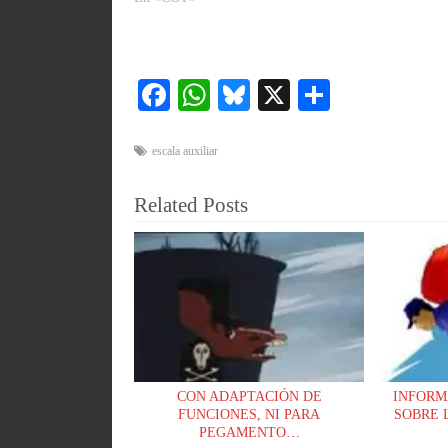
Fa
W
Bl
X
C
ce
ha
ue
o
bo
ts
sk
m
escala auxiliar
ok
A
y
pa
Related Posts
pp
rti
r
CON ADAPTACIÓN DE
INFORM
FUNCIONES, NI PARA
SOBRE 
PEGAMENTO…