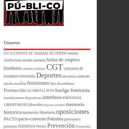
Etiquetas
ACUERDO
amianto
010
ACCIDENTE DE TRABAJO
bolsa de empleo
Antifascismo
ayudas sanitarias
CGT
bomberos
concurso de
centimo solidario
Deportes
convenio
traslados
elecciones sindicales
feminismo
escala auxiliar
fijos discontinuos
huelga feminista
Formación
GUARDALLAVES
interinos
instalaciones deportivas
JORNADAS
memoria
laborales
LIBERTARIAS
mejoras sociales
oposiciones
historica
memoria libertaria
pacto-convenio
Palestina
PACTO
patronatos
Prevención
pensiones
PERMISOS
PMAEI
Promoción