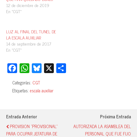
12 de diciembre de 2019
En «CGT»
LUZ AL FINAL DEL TUNEL DE
LA ESCALA AUXILIAR
14 de septiembre de 2017
En «CGT»
Fa
W
Bl
X
C
ce
ha
ue
o
Categorías:
CGT
bo
ts
sk
m
Etiquetas:
escala auxiliar
ok
A
y
pa
pp
rti
r
Entrada Anterior
Próxima Entrada
PROVISION "PROVISIONAL"
AUTORIZADA LA ASAMBLEA DEL
PARA OCUPAR JEFATURA DE
PERSONAL QUE FUE FIJO