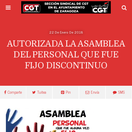
22 De Enero De 2018
AUTORIZADA LA ASAMBLEA
DEL PERSONAL QUE FUE
FIJO DISCONTINUO
Comparte
Tuitea
Pin
Envía
SMS