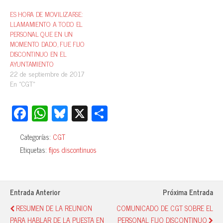
ES HORA DE MOVILIZARSE:
LLAMAMIENTO A TODO EL
PERSONAL QUE EN UN
MOMENTO DADO, FUE FIJO
DISCONTINUO EN EL
AYUNTAMIENTO
22 de septiembre de 2017
En «CGT»
Fa
W
Bl
X
C
ce
ha
ue
o
Categorías:
CGT
bo
ts
sk
m
Etiquetas:
fijos discontinuos
ok
A
y
pa
pp
rti
r
Entrada Anterior
Próxima Entrada
RESUMEN DE LA REUNION
COMUNICADO DE CGT SOBRE EL
PARA HABLAR DE LA PUESTA EN
PERSONAL FIJO DISCONTINUO