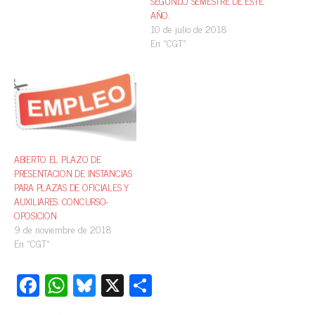
SEGUNDO SEMESTRE DE ESTE
AÑO.
10 de julio de 2018
En «CGT»
ABIERTO EL PLAZO DE
PRESENTACION DE INSTANCIAS
PARA PLAZAS DE OFICIALES Y
AUXILIARES. CONCURSO-
OPOSICION
9 de noviembre de 2018
En «CGT»
Fa
W
Bl
X
C
ce
ha
ue
o