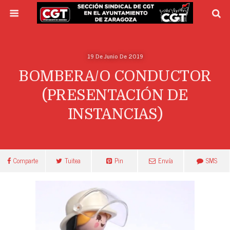
19 De Junio De 2019
BOMBERA/O CONDUCTOR
(PRESENTACIÓN DE
INSTANCIAS)
Comparte
Tuitea
Pin
Envía
SMS