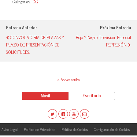
Categorías:
CGT
bo
ts
sk
m
ok
A
y
pa
pp
rti
Entrada Anterior
Próxima Entrada
r
CONVOCATORIA DE PLAZAS Y
Rojo Y Negro Television. Especial
PLAZO DE PRESENTACIÓN DE
REPRESIÓN.
SOLICITUDES.
Volver arriba
Móvil
Escritorio
Aviso Legal
Política de Privacidad
Política de Cookies
Configuración de Cookies