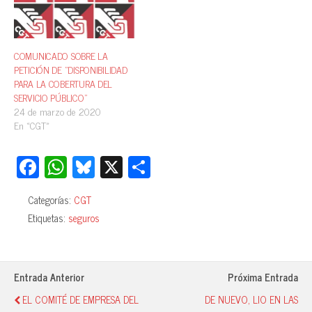
COMUNICADO SOBRE LA
PETICIÓN DE “DISPONIBILIDAD
PARA LA COBERTURA DEL
SERVICIO PÚBLICO”
24 de marzo de 2020
En «CGT»
Fa
W
Bl
X
C
ce
ha
ue
o
Categorías:
CGT
bo
ts
sk
m
Etiquetas:
seguros
ok
A
y
pa
pp
rti
r
Entrada Anterior
Próxima Entrada
EL COMITÉ DE EMPRESA DEL
DE NUEVO, LIO EN LAS