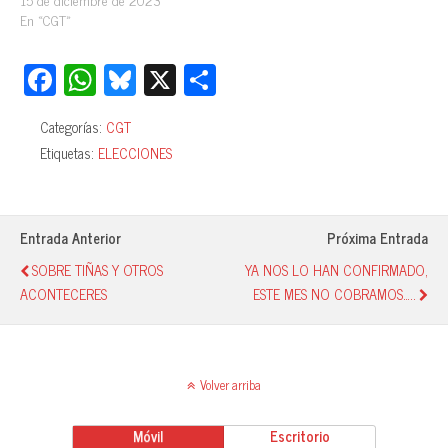
En «CGT»
Fa
W
Bl
X
C
ce
ha
ue
o
Categorías:
CGT
bo
ts
sk
m
Etiquetas:
ELECCIONES
ok
A
y
pa
pp
rti
r
Entrada Anterior
Próxima Entrada
SOBRE TIÑAS Y OTROS
YA NOS LO HAN CONFIRMADO,
ACONTECERES
ESTE MES NO COBRAMOS…..
Volver arriba
Móvil
Escritorio