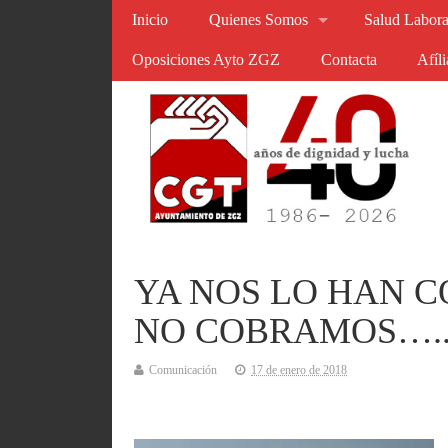
Inicio
Quienes Somos
Salud Labora
Oposiciones Ayto ZGZ
Contacta
Afíl
YA NOS LO HAN C
NO COBRAMOS….
Comunicación
17 de enero de 2018