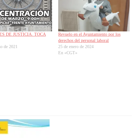
ES DE JUSTICIA. TOCA
Revuelo en el Ayuntamiento por los
derechos del personal laboral
zo de 2021
25 de enero de 2024
En «CGT»