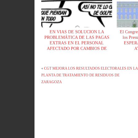
EN VIAS DE SOLUCION LA
El Congre
PROBLEMÁTICA DE LAS PAGAS
los Pre
EXTRAS EN EL PERSONAL
ESPER
AFECTADO POR CAMBIOS DE
A
PUESTO DENTRO DEL PRIMER
SEMESTRE.
«
CGT MEJORA LOS RESULTADOS ELECTORALES EN LA
PLANTA DE TRATAMIENTO DE RESIDUOS DE
ZARAGOZA