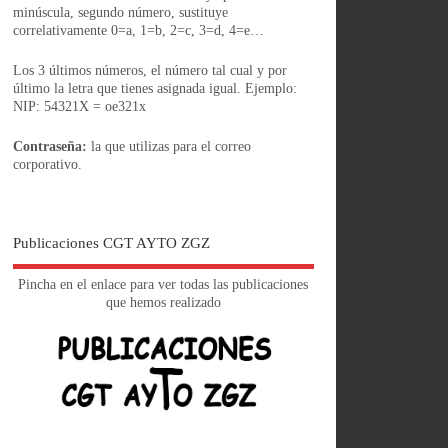
minúscula, segundo número, sustituye
correlativamente 0=a, 1=b, 2=c, 3=d, 4=e…
Los 3 últimos números, el número tal cual y por
último la letra que tienes asignada igual. Ejemplo:
NIP: 54321X = oe321x
Contraseña:
la que utilizas para el correo
corporativo.
Publicaciones CGT AYTO ZGZ
Pincha en el enlace para ver todas las publicaciones
que hemos realizado