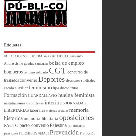
Etiquetas
ACUERDO
amianto
010
ACCIDENTE DE TRABAJO
bolsa de empleo
Antifascismo
ayudas sanitarias
CGT
bomberos
concurso de
centimo solidario
Deportes
convenio
traslados
elecciones sindicales
feminismo
escala auxiliar
fijos discontinuos
huelga feminista
Formación
GUARDALLAVES
interinos
instalaciones deportivas
JORNADAS
memoria
laborales
LIBERTARIAS
mejoras sociales
oposiciones
historica
memoria libertaria
pacto-convenio
Palestina
PACTO
patronatos
Prevención
pensiones
PERMISOS
PMAEI
Promoción