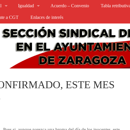
l
Igualdad
Acuerdo – Convenio
Tabla retributi
iate a CGT
Enlaces de interés
ONFIRMADO, ESTE MES
.
Pues si, aunque parezca una broma del día de los inocentes, este