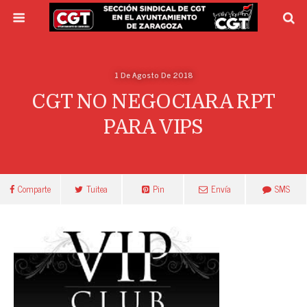
1 De Agosto De 2018
CGT NO NEGOCIARA RPT
PARA VIPS
Comparte
Tuitea
Pin
Envía
SMS