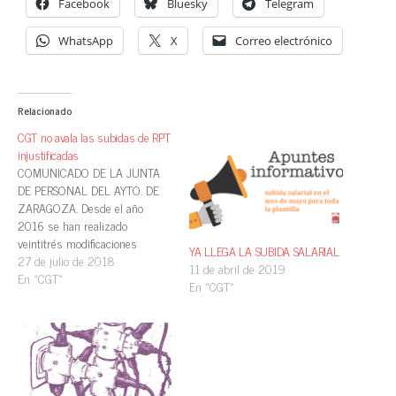
Facebook
Bluesky
Telegram
WhatsApp
X
Correo electrónico
Relacionado
CGT no avala las subidas de RPT
injustificadas
COMUNICADO DE LA JUNTA
DE PERSONAL DEL AYTO. DE
ZARAGOZA. Desde el año
2016 se han realizado
veintitrés modificaciones
YA LLEGA LA SUBIDA SALARIAL
parciales de la Relacíón
27 de julio de 2018
11 de abril de 2019
Puestos de Trabajo (RPT), que
En «CGT»
En «CGT»
sólo han servido para subidas
de sueldo a determinadas
personas, que ni han mejorado
los servicios prestados a los
ciudadanos, ni responden…