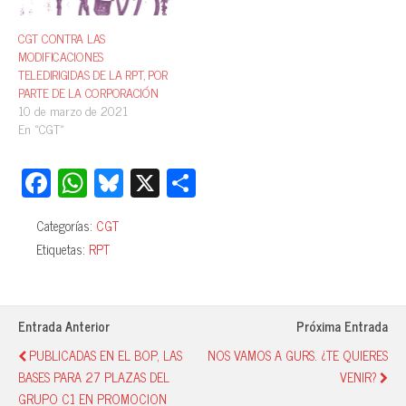
CGT CONTRA LAS
MODIFICACIONES
TELEDIRIGIDAS DE LA RPT, POR
PARTE DE LA CORPORACIÓN
10 de marzo de 2021
En «CGT»
Fa
W
Bl
X
C
ce
ha
ue
o
Categorías:
CGT
bo
ts
sk
m
Etiquetas:
RPT
ok
A
y
pa
pp
rti
r
Entrada Anterior
Próxima Entrada
PUBLICADAS EN EL BOP, LAS
NOS VAMOS A GURS. ¿TE QUIERES
BASES PARA 27 PLAZAS DEL
VENIR?
GRUPO C1 EN PROMOCION