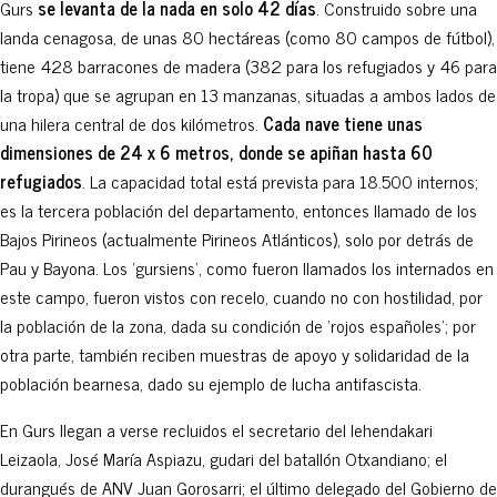
Gurs
se levanta de la nada en solo 42 días
. Construido sobre una
landa cenagosa, de unas 80 hectáreas (como 80 campos de fútbol),
tiene 428 barracones de madera (382 para los refugiados y 46 para
la tropa) que se agrupan en 13 manzanas, situadas a ambos lados de
una hilera central de dos kilómetros.
Cada nave tiene unas
dimensiones de 24 x 6 metros, donde se apiñan hasta 60
refugiados
. La capacidad total está prevista para 18.500 internos;
es la tercera población del departamento, entonces llamado de los
Bajos Pirineos (actualmente Pirineos Atlánticos), solo por detrás de
Pau y Bayona. Los ‘gursiens’, como fueron llamados los internados en
este campo, fueron vistos con recelo, cuando no con hostilidad, por
la población de la zona, dada su condición de ‘rojos españoles’; por
otra parte, también reciben muestras de apoyo y solidaridad de la
población bearnesa, dado su ejemplo de lucha antifascista.
En Gurs llegan a verse recluidos el secretario del lehendakari
Leizaola, José María Aspiazu, gudari del batallón Otxandiano; el
durangués de ANV Juan Gorosarri; el último delegado del Gobierno de