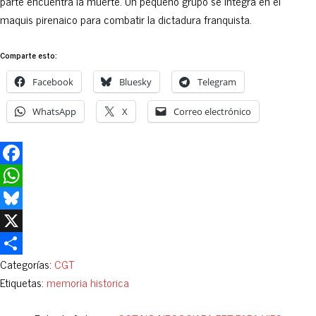
parte encuentra la muerte. Un pequeño grupo se integra en el
maquis pirenaico para combatir la dictadura franquista.
Comparte esto:
Facebook
Bluesky
Telegram
WhatsApp
X
Correo electrónico
Facebook
WhatsApp
Bluesky
X
Categorías:
CGT
Compartir
Etiquetas:
memoria historica