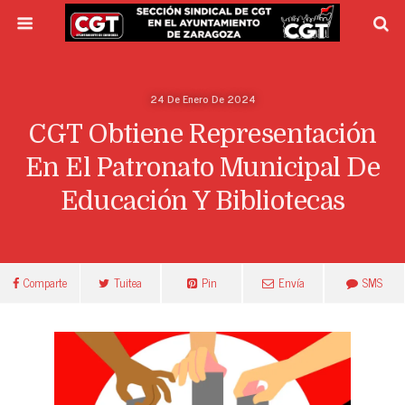
24 De Enero De 2024
CGT Obtiene Representación
En El Patronato Municipal De
Educación Y Bibliotecas
Comparte
Tuitea
Pin
Envía
SMS