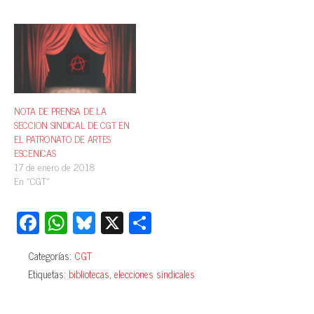
NOTA DE PRENSA DE LA
SECCION SINDICAL DE CGT EN
EL PATRONATO DE ARTES
ESCENICAS
17 de enero de 2018
En «CGT»
Fa
W
Bl
X
C
ce
ha
ue
o
Categorías:
CGT
bo
ts
sk
m
Etiquetas:
bibliotecas
,
elecciones sindicales
ok
A
y
pa
pp
rti