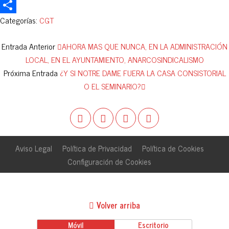
X
Categorías:
CGT
Compartir
Entrada Anterior
AHORA MAS QUE NUNCA, EN LA ADMINISTRACIÓN
LOCAL, EN EL AYUNTAMIENTO, ANARCOSINDICALISMO
Próxima Entrada
¿Y SI NOTRE DAME FUERA LA CASA CONSISTORIAL
O EL SEMINARIO?
Aviso Legal
Política de Privacidad
Política de Cookies
Configuración de Cookies
Volver arriba
Móvil
Escritorio