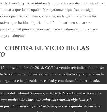
gualdad mérito y capacidad
en tanto que los puestos incluidos en el
uncionaria que los ocupaba. Para garantizar que éste consiga
nciones propias del mismo, sino que, en la gran mayoría de las
ativos que ha ido adquiriendo el funcionario en su carrera
 que ver con el puesto que ocupa provisionalmente, lo que hace
tenga finalmente
 CONTRA EL VICIO DE LAS
IO
017 , en septiembre de 2018,
CGT
ha venido reivindicando un uso
de Servicio como forma extraordinaria, restrictiva y temporal en la
 de urgencia e inaplazable necesidad y con duración determinada.
ntencia del Tribunal Supremo,
nº 873/2019 en la que se ponen de
de una
motivación clara con robustos criterios objetivos y la
ria para la provisión por el sistema que corresponda.
Además se