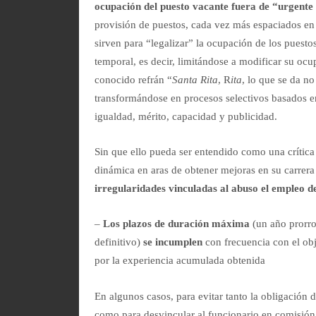
ocupación del puesto vacante fuera de “urgente
provisión de puestos, cada vez más espaciados en
sirven para “legalizar” la ocupación de los puest
temporal, es decir, limitándose a modificar su ocup
conocido refrán “
Santa Rita
, R
ita
, lo que se da n
transformándose en procesos selectivos basados en
igualdad, mérito, capacidad y publicidad.
Sin que ello pueda ser entendido como una crítica 
dinámica en aras de obtener mejoras en su carrer
irregularidades vinculadas al abuso el empleo de
–
Los
plazos de duración máxima
(un año prorro
definitivo)
se incumplen
con frecuencia con el obj
por la experiencia acumulada obtenida
En algunos casos, para evitar tanto la obligación d
como para desvincular al funcionario en comisión 