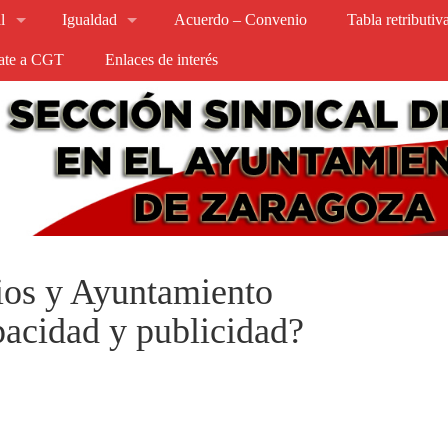
l
Igualdad
Acuerdo – Convenio
Tabla retributi
iate a CGT
Enlaces de interés
ios y Ayuntamiento
pacidad y publicidad?