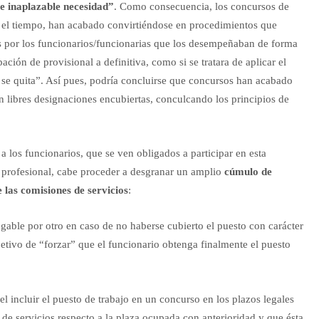
 e inaplazable necesidad”
. Como consecuencia, los concursos de
 el tiempo, han acabado convirtiéndose en procedimientos que
os por los funcionarios/funcionarias que los desempeñaban de forma
ación de provisional a definitiva, como si se tratara de aplicar el
o se quita”. Así pues, podría concluirse que concursos han acabado
 libres designaciones encubiertas, conculcando los principios de
a los funcionarios, que se ven obligados a participar en esta
a profesional, cabe proceder a desgranar un amplio
cúmulo de
 las comisiones de servicios
:
gable por otro en caso de no haberse cubierto el puesto con carácter
etivo de “forzar” que el funcionario obtenga finalmente el puesto
el incluir el puesto de trabajo en un concurso en los plazos legales
de servicios respecto a la plaza ocupada con anterioridad y que ésta