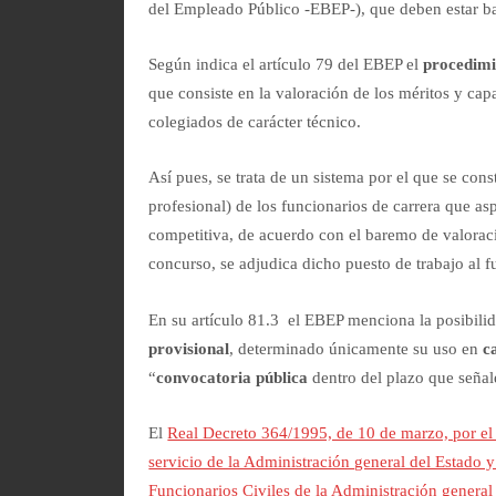
del Empleado Público -EBEP-), que deben estar bas
Según indica el artículo 79 del EBEP el
procedimi
que consiste en la valoración de los méritos y cap
colegiados de carácter técnico.
Así pues, se trata de un sistema por el que se cons
profesional) de los funcionarios de carrera que a
competitiva, de acuerdo con el baremo de valoraci
concurso, se adjudica dicho puesto de trabajo al 
En su artículo 81.3 el EBEP menciona la posibili
provisional
, determinado únicamente su uso en
c
“
convocatoria pública
dentro del plazo que señal
El
Real Decreto 364/1995, de 10 de marzo, por el
servicio de la Administración general del Estado 
Funcionarios Civiles de la Administración general