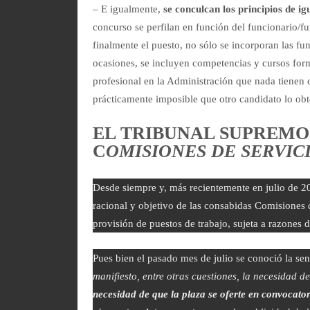
– E igualmente,
se conculcan los principios de i
concurso se perfilan en función del funcionario/f
finalmente el puesto, no sólo se incorporan las fu
ocasiones, se incluyen competencias y cursos form
profesional en la Administración que nada tienen
prácticamente imposible que otro candidato lo ob
EL TRIBUNAL SUPREMO
C
OMISIONES DE SERVIC
Desde siempre y, más recientemente en julio de 2
racional y objetivo de las consabidas Comisiones 
provisión de puestos de trabajo, sujeta a razones
Pues bien el pasado mes de julio se conoció la se
manifiesto, entre otras cuestiones, la necesidad 
necesidad de que la plaza se oferte en convocato