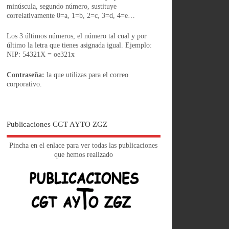
minúscula, segundo número, sustituye
correlativamente 0=a, 1=b, 2=c, 3=d, 4=e…
Los 3 últimos números, el número tal cual y por
último la letra que tienes asignada igual. Ejemplo:
NIP: 54321X = oe321x
Contraseña:
la que utilizas para el correo
corporativo.
Publicaciones CGT AYTO ZGZ
Pincha en el enlace para ver todas las publicaciones
que hemos realizado