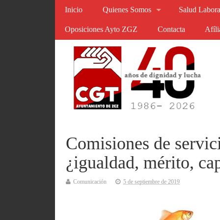
Inicio
Quienes Somos
Salud Labora
Oposiciones Ayto ZGZ
Contacta
Afíl
Comisiones de servic
¿igualdad, mérito, ca
Comunicación
5 de septiembre de 2019