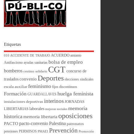
Etiquetas
ACUERDO
amianto
010
ACCIDENTE DE TRABAJO
bolsa de empleo
Antifascismo
ayudas sanitarias
CGT
bomberos
concurso de
centimo solidario
Deportes
convenio
traslados
elecciones sindicales
feminismo
escala auxiliar
fijos discontinuos
huelga feminista
Formación
GUARDALLAVES
interinos
instalaciones deportivas
JORNADAS
memoria
laborales
LIBERTARIAS
mejoras sociales
oposiciones
historica
memoria libertaria
pacto-convenio
Palestina
PACTO
patronatos
Prevención
pensiones
PERMISOS
PMAEI
Promoción