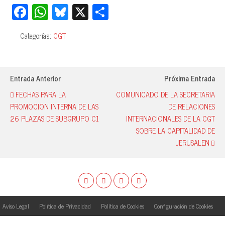
Fa
W
Bl
X
C
ce
ha
ue
o
Categorías:
CGT
bo
ts
sk
m
ok
A
y
pa
pp
rti
Entrada Anterior
Próxima Entrada
r
FECHAS PARA LA
COMUNICADO DE LA SECRETARIA
PROMOCION INTERNA DE LAS
DE RELACIONES
26 PLAZAS DE SUBGRUPO C1
INTERNACIONALES DE LA CGT
SOBRE LA CAPITALIDAD DE
JERUSALEN
Aviso Legal
Política de Privacidad
Política de Cookies
Configuración de Cookies