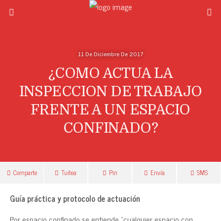
11 De Diciembre De 2017
¿COMO ACTUA LA
INSPECCION DE TRABAJO
FRENTE A UN ESPACIO
CONFINADO?
Comparte
Tuitea
Pin
Envía
SMS
Guía práctica y protocolo de actuación
Por espacio confinado se entiende “cualquier espacio con