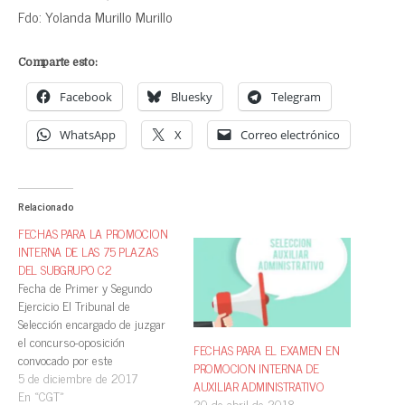
Fdo: Yolanda Murillo Murillo
Comparte esto:
Facebook
Bluesky
Telegram
WhatsApp
X
Correo electrónico
Relacionado
FECHAS PARA LA PROMOCION
INTERNA DE LAS 75 PLAZAS
DEL SUBGRUPO C2
Fecha de Primer y Segundo
Ejercicio El Tribunal de
Selección encargado de juzgar
el concurso-oposición
FECHAS PARA EL EXAMEN EN
convocado por este
PROMOCION INTERNA DE
Ayuntamiento para la provisión
5 de diciembre de 2017
AUXILIAR ADMINISTRATIVO
de setenta y cinco plazas de
En «CGT»
20 de abril de 2018