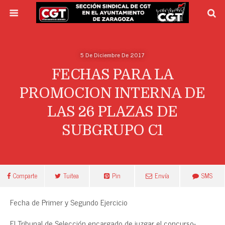
5 De Diciembre De 2017
FECHAS PARA LA
PROMOCION INTERNA DE
LAS 26 PLAZAS DE
SUBGRUPO C1
Comparte
Tuitea
Pin
Envía
SMS
Fecha de Primer y Segundo Ejercicio
El Tribunal de Selección encargado de juzgar el concurso-