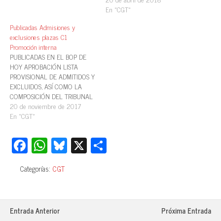
Oficial Subgrupo C2 (promoción
En «CGT»
interna).del Ayuntamiento de
Zaragoza, ha acordado que el
Publicadas Admisiones y
primer y segundo ejercicio de
exclusiones plazas C1
la fase de oposición tendrá…
Promoción interna
PUBLICADAS EN EL BOP DE
HOY APROBACIÓN LISTA
PROVISIONAL DE ADMITIDOS Y
EXCLUIDOS, ASÍ COMO LA
COMPOSICIÓN DEL TRIBUNAL
DEL PROCESO SELECTIVO
20 de noviembre de 2017
PARA LA PROVISIÓN DE
En «CGT»
VEINTISEIS PLAZAS DE
SUBGRUPO C1 (PROMOCIÓN
Fa
W
Bl
X
C
INTERNA) SECCIÓN QUINTA
ce
ha
ue
o
Núm. 9.655 EXCMO.
AYUNTAMIENTO DE
Categorías:
CGT
bo
ts
sk
m
ZARAGOZA ÁREA DE
SERVICIOS PÚBLICOS Y
ok
A
y
pa
PERSONAL Oficina de…
pp
rti
Entrada Anterior
Próxima Entrada