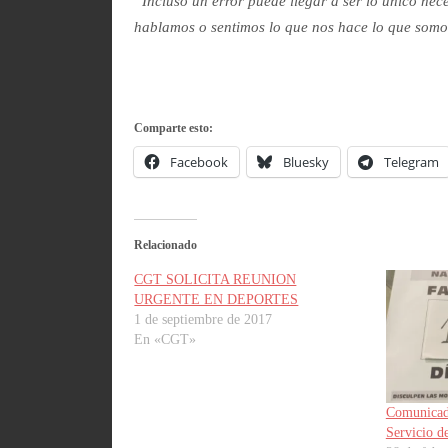
“Incluso un error puede llegar a ser lo único nec
hablamos o sentimos lo que nos hace lo que somo
Comparte esto:
Facebook
Bluesky
Telegram
Relacionado
CGT SOLICITA REUNION
URGENTE EN DEPORTES
1 de septiembre de 2017
En «CGT»
Comunicad
Servicio 