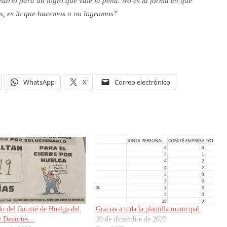
esario para un logro que vale la pena. No es la forma en que
s, es lo que hacemos o no logramos”
WhatsApp
X
Correo electrónico
o del Comité de Huelga del
Gracias a toda la plantilla municipal
de Deportes…
20 de diciembre de 2023