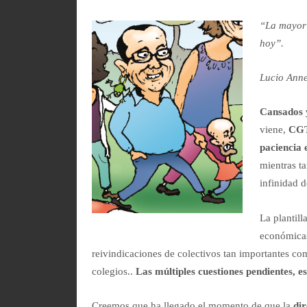
“La mayor 
hoy”.
Lucio Ann
Cansados 
viene,
CGT 
paciencia 
mientras ta
infinidad 
La plantill
económicas
reivindicaciones de colectivos tan importantes co
colegios..
Las múltiples cuestiones pendientes, e
Creemos que ha llegado el momento de que la
dir