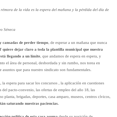
rémora de la vida es la espera del mañana y la pérdida del día de
eo Séneca
y cansadas de perder tiempo
, de esperar a un mañana que nunca
quiere dejar claro a toda la plantilla municipal que nuestra
está llegando a un límite
, que andamos de espera en espera, y
nto el área de personal, desbordada y sin rumbo, nos torea en
de asuntos que para nuestro sindicato son fundamentales.
a, la espera para sacar los concursos , la aplicación en cuestiones
 del pacto-convenio, las ofertas de empleo del año 18, las
mo planta, brigadas, deportes, casa amparo, museos, centros cívicos,
stán saturando nuestras paciencias.
ección política de esta casa asuma
desde su posición de