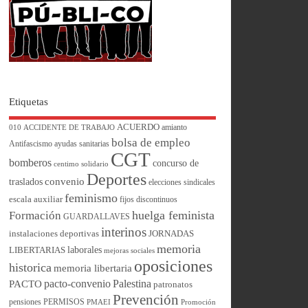
Etiquetas
ACUERDO
amianto
010
ACCIDENTE DE TRABAJO
bolsa de empleo
Antifascismo
ayudas sanitarias
CGT
bomberos
concurso de
centimo solidario
Deportes
convenio
traslados
elecciones sindicales
feminismo
escala auxiliar
fijos discontinuos
huelga feminista
Formación
GUARDALLAVES
interinos
instalaciones deportivas
JORNADAS
memoria
laborales
LIBERTARIAS
mejoras sociales
oposiciones
historica
memoria libertaria
pacto-convenio
Palestina
PACTO
patronatos
Prevención
pensiones
PERMISOS
PMAEI
Promoción