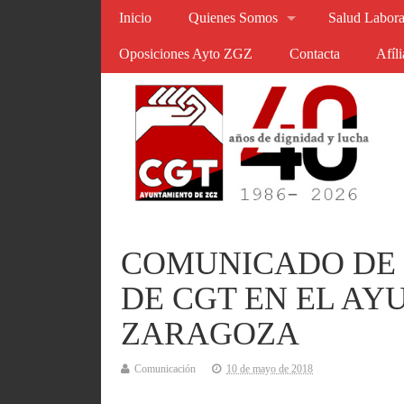
Inicio
Quienes Somos
Salud Labora
Oposiciones Ayto ZGZ
Contacta
Afíl
COMUNICADO DE 
DE CGT EN EL A
ZARAGOZA
Comunicación
10 de mayo de 2018