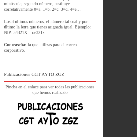
minúscula, segundo número, sustituye
correlativamente 0=a, 1=b, 2=c, 3=d, 4=e…
Los 3 últimos números, el número tal cual y por
último la letra que tienes asignada igual. Ejemplo:
NIP: 54321X = oe321x
Contraseña:
la que utilizas para el correo
corporativo.
Publicaciones CGT AYTO ZGZ
Pincha en el enlace para ver todas las publicaciones
que hemos realizado