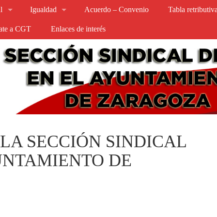
l
Igualdad
Acuerdo – Convenio
Tabla retributi
iate a CGT
Enlaces de interés
LA SECCIÓN SINDICAL
YUNTAMIENTO DE