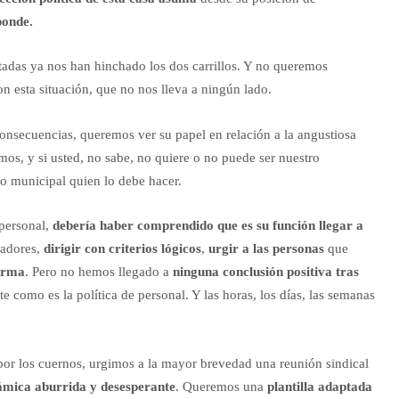
ponde.
tadas ya nos han hinchado los dos carrillos. Y no queremos
n esta situación, que no nos lleva a ningún lado.
 consecuencias, queremos ver su papel en relación a la angustiosa
mos, y si usted, no sabe, no quiere o no puede ser nuestro
no municipal quien lo debe hacer.
 personal,
debería haber comprendido que es su función llegar a
jadores,
dirigir con criterios lógicos
,
urgir a las personas
que
forma
. Pero no hemos llegado a
ninguna conclusión positiva tras
 como es la política de personal. Y las horas, los días, las semanas
por los cuernos, urgimos a la mayor brevedad una reunión sindical
ámica aburrida y desesperante
. Queremos una
plantilla adaptada