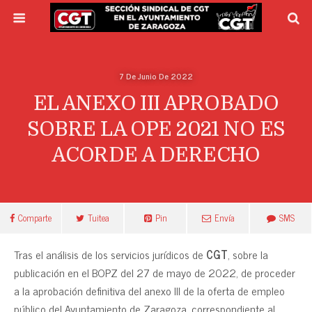
7 De Junio De 2022
EL ANEXO III APROBADO
SOBRE LA OPE 2021 NO ES
ACORDE A DERECHO
Comparte
Tuitea
Pin
Envía
SMS
Tras el análisis de los servicios jurídicos de
CGT
, sobre la
publicación en el BOPZ del 27 de mayo de 2022, de proceder
a la aprobación definitiva del anexo III de la oferta de empleo
público del Ayuntamiento de Zaragoza, correspondiente al