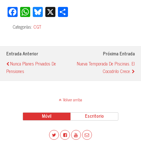
Fa
W
Bl
X
C
ce
ha
ue
o
Categorías:
CGT
bo
ts
sk
m
ok
A
y
pa
pp
rti
Entrada Anterior
Próxima Entrada
r
Nunca Planes Privados De
Nueva Temporada De Piscinas. El
Pensiones
Cocodrilo Crece.
Volver arriba
Móvil
Escritorio