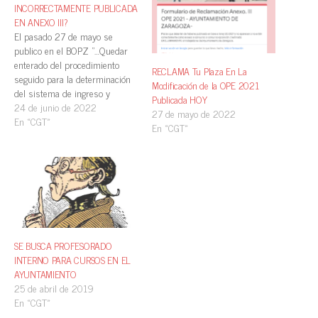
INCORRECTAMENTE PUBLICADA
EN ANEXO III?
El pasado 27 de mayo se
publico en el BOPZ “…Quedar
enterado del procedimiento
RECLAMA Tu Plaza En La
seguido para la determinación
Modificación de la OPE 2021
del sistema de ingreso y
Publicada HOY
rectificación de errores
24 de junio de 2022
27 de mayo de 2022
correspondiente al turno libre
En «CGT»
En «CGT»
de estabilización de empleo
temporal, resuelto por decreto
de la Concejalía Delegada de
Personal de fecha 9 de mayo
de…
SE BUSCA PROFESORADO
INTERNO PARA CURSOS EN EL
AYUNTAMIENTO
25 de abril de 2019
En «CGT»