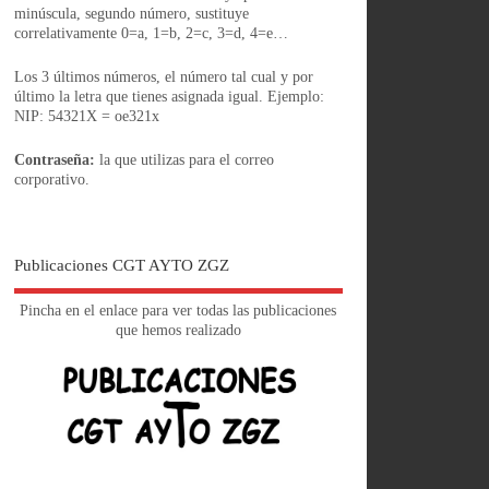
minúscula, segundo número, sustituye
correlativamente 0=a, 1=b, 2=c, 3=d, 4=e…
Los 3 últimos números, el número tal cual y por
último la letra que tienes asignada igual. Ejemplo:
NIP: 54321X = oe321x
Contraseña:
la que utilizas para el correo
corporativo.
Publicaciones CGT AYTO ZGZ
Pincha en el enlace para ver todas las publicaciones
que hemos realizado