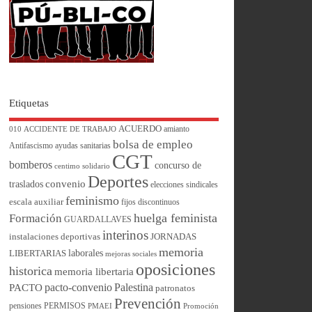
Etiquetas
ACUERDO
amianto
010
ACCIDENTE DE TRABAJO
bolsa de empleo
Antifascismo
ayudas sanitarias
CGT
bomberos
concurso de
centimo solidario
Deportes
convenio
traslados
elecciones sindicales
feminismo
escala auxiliar
fijos discontinuos
huelga feminista
Formación
GUARDALLAVES
interinos
instalaciones deportivas
JORNADAS
memoria
laborales
LIBERTARIAS
mejoras sociales
oposiciones
historica
memoria libertaria
pacto-convenio
Palestina
PACTO
patronatos
Prevención
pensiones
PERMISOS
PMAEI
Promoción