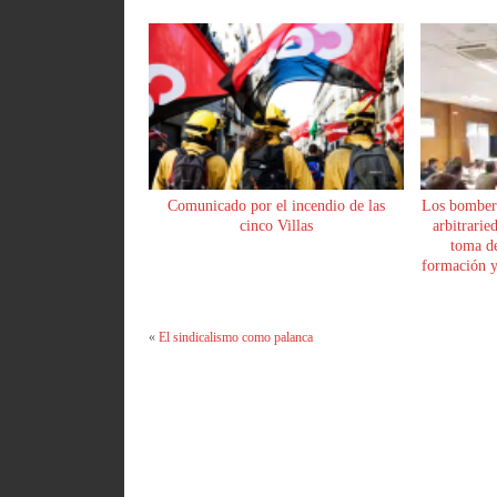
Comunicado por el incendio de las
Los bomber
cinco Villas
arbitrarie
toma de
formación y 
«
El sindicalismo como palanca