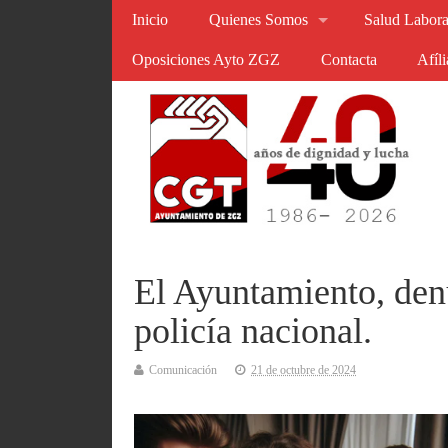
Inicio
Quienes Somos
Salud Labora
Oposiciones Ayto ZGZ
Contacta
Afíl
El Ayuntamiento, den
policía nacional.
Comunicación
21 de octubre de 2024