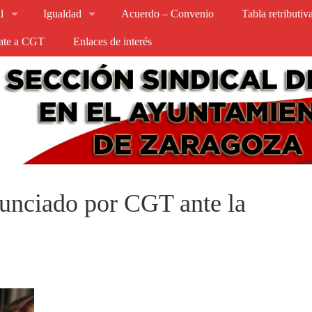
l
Igualdad
Acuerdo – Convenio
Tabla retributi
iate a CGT
Enlaces de interés
unciado por CGT ante la