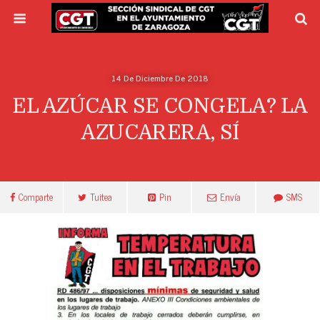
14 De Diciembre De 2018
EL AZÚCAR SE CONGELA? LA
AZUCARERA, SÍ
Comparte
Tuitea
Pin
Envía
SMS