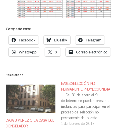
Comparte esto:
Facebook
Bluesky
Telegram
WhatsApp
X
Correo electrónico
Relacionado
BASES SELECCIÓN NO
PERMANENTE PROYECCIONISTA
Del 31 de enero al 9
de febrero se pueden presentar
instancias para participar en el
proceso de selección no
permanente del puesto
CASA JIMENEZ O LA CASA DEL
de Proyeccionista de
1 de febrero de 2017
CONGELADOR