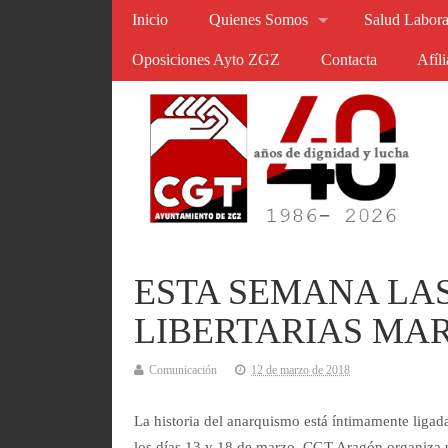
Inicio
Quienes Somos
Salud Labora
Oposiciones Ayto ZGZ
Contacta
Afíl
ESTA SEMANA LA
LIBERTARIAS MA
Comunicación
12 de marzo de 2018
La historia del anarquismo está íntimamente ligad
los días 13 y 18 de marzo, CGT Aragón organiza un