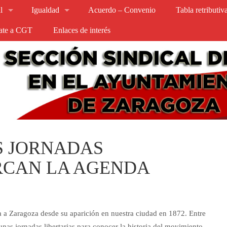
l
Igualdad
Acuerdo – Convenio
Tabla retributi
iate a CGT
Enlaces de interés
S JORNADAS
RCAN LA AGENDA
a a Zaragoza desde su aparición en nuestra ciudad en 1872. Entre
as jornadas libertarias para conocer la historia del movimiento