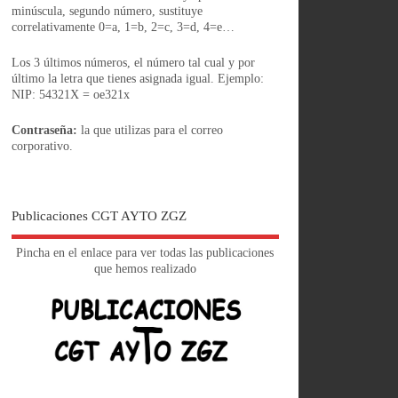
minúscula, segundo número, sustituye
correlativamente 0=a, 1=b, 2=c, 3=d, 4=e…
Los 3 últimos números, el número tal cual y por
último la letra que tienes asignada igual. Ejemplo:
NIP: 54321X = oe321x
Contraseña:
la que utilizas para el correo
corporativo.
Publicaciones CGT AYTO ZGZ
Pincha en el enlace para ver todas las publicaciones
que hemos realizado