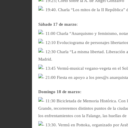
19:25; Corto sobre la A. de Ángel Gonzalvo
19:40. Charla “Los mitos de la II República” 
Sábado 17 de marzo
:
11:00 Charla “Anarquismo y feminismo, notas
12:10 Evoluciograma de personajes libertarios
12:30 Charla “La misma libertad. Liberación a
Madrid.
13:45 Vermú-musical vegano-vegeta en el Sola
21:00 Fiesta en apoyo a los pres@s anarquista
Domingo 18 de marzo:
11:30 Bicicletada de Memoria Histórica. Con l
Grande, recorreremos distintos puntos de la ciudad
los enfrentamientos con la Falange, las huellas d
13:30. Vermú en Pottoka, organizado por Arab