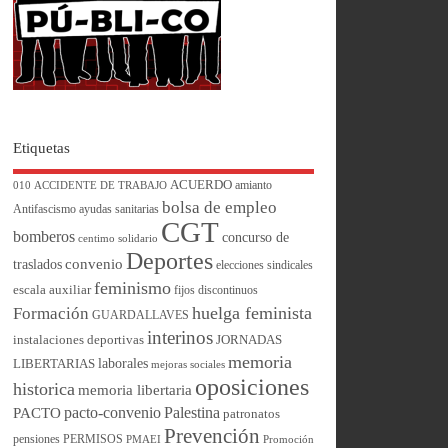
Etiquetas
ACUERDO
amianto
010
ACCIDENTE DE TRABAJO
bolsa de empleo
Antifascismo
ayudas sanitarias
CGT
bomberos
concurso de
centimo solidario
Deportes
convenio
traslados
elecciones sindicales
feminismo
escala auxiliar
fijos discontinuos
huelga feminista
Formación
GUARDALLAVES
interinos
instalaciones deportivas
JORNADAS
memoria
laborales
LIBERTARIAS
mejoras sociales
oposiciones
historica
memoria libertaria
pacto-convenio
Palestina
PACTO
patronatos
Prevención
pensiones
PERMISOS
PMAEI
Promoción