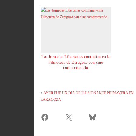
Las Jornadas Libertarias continúan en la
Filmoteca de Zaragoza con cine
comprometido
«
AYER FUE UN DIA DE ILUSIONANTE PRIMAVERA EN
ZARAGOZA