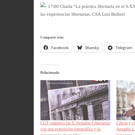
17:00 Charla “La práctica libertaria en el S.
las experiencias libertarias. CSA Luis Buñuel
Comparte esto:
Facebook
Bluesky
Telegram
Relacionado
CGT inaugura las II Jornadas Libertarias
Libros y ci
con una exposición fotográfica y la
Jornadas L