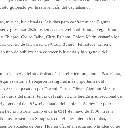
mundo golpeado por la reinvención del capitalismo.
as, música, bicicletadas. Seis días para confraternizar. Figuras
oner y presentar distintos temas: desde el feminismo al veganismo,
 y Chiapas. Carlos Taibo, Chris Ealham, Dolors Marín visitarán los
adas: Centro de Historias, CSA Luís Buñuel, Filmoteca, Librería
o tipo de público para conocer la historia y la vigencia del
mo la “perla del sindicalismo”, fue el referente, junto a Barcelona,
quí vivieron y trabajaron las figuras más importantes del
co Ascaso, pasando por Durruti, García Oliver, Cipriano Mera y
ás duros del primer tercio del siglo XX: la huelga insurreccional de
lga general de 1934, el atentado del cardenal Soldevilla; pero
an hecho historia, como el de la CNT de mayo de 1936. Tras la
tado muy presente en Zaragoza, con el movimiento insumiso, el
ientos sociales de base. Hoy en día, el anarquismo o la Idea como