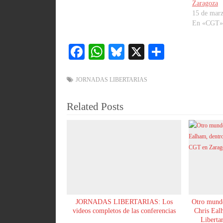
Zaragoza
15 de mar
En «CGT»
Fa
W
Bl
X
C
ce
ha
ue
o
bo
ts
sk
m
JORNADAS LIBERTARIAS
ok
A
y
pa
Related Posts
pp
rti
r
JORNADAS LIBERTARIAS: Los
Otro mundo
videos completos de las conferencias
Chris Ealh
Liberta