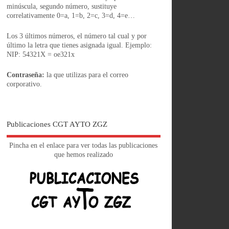
minúscula, segundo número, sustituye
correlativamente 0=a, 1=b, 2=c, 3=d, 4=e…
Los 3 últimos números, el número tal cual y por
último la letra que tienes asignada igual. Ejemplo:
NIP: 54321X = oe321x
Contraseña:
la que utilizas para el correo
corporativo.
Publicaciones CGT AYTO ZGZ
Pincha en el enlace para ver todas las publicaciones
que hemos realizado