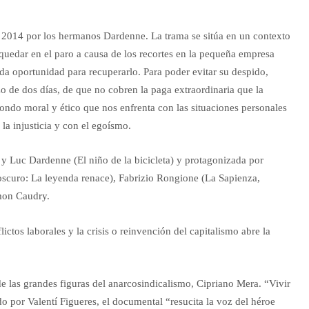
n 2014 por los hermanos Dardenne. La trama se sitúa en un contexto
 quedar en el paro a causa de los recortes en la pequeña empresa
nda oportunidad para recuperarlo. Para poder evitar su despido,
 de dos días, de que no cobren la paga extraordinaria que la
fondo moral y ético que nos enfrenta con las situaciones personales
 la injusticia y con el egoísmo.
 y Luc Dardenne (El niño de la bicicleta) y protagonizada por
oscuro: La leyenda renace), Fabrizio Rongione (La Sapienza,
imon Caudry.
flictos laborales y la crisis o reinvención del capitalismo abre la
 las grandes figuras del anarcosindicalismo, Cipriano Mera. “Vivir
ido por Valentí Figueres, el documental “resucita la voz del héroe