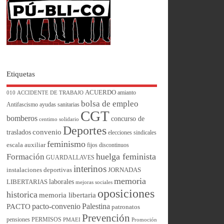
Etiquetas
ACUERDO
amianto
010
ACCIDENTE DE TRABAJO
bolsa de empleo
Antifascismo
ayudas sanitarias
CGT
bomberos
concurso de
centimo solidario
Deportes
convenio
traslados
elecciones sindicales
feminismo
escala auxiliar
fijos discontinuos
huelga feminista
Formación
GUARDALLAVES
interinos
instalaciones deportivas
JORNADAS
memoria
laborales
LIBERTARIAS
mejoras sociales
oposiciones
historica
memoria libertaria
pacto-convenio
Palestina
PACTO
patronatos
Prevención
pensiones
PERMISOS
PMAEI
Promoción