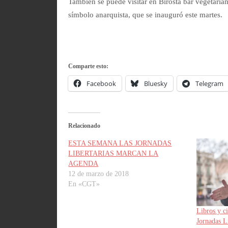
También se puede visitar en Birosta bar vegetaria
símbolo anarquista, que se inauguró este martes.
Comparte esto:
Facebook
Bluesky
Telegram
Relacionado
ESTA SEMANA LAS JORNADAS
LIBERTARIAS MARCAN LA
AGENDA
12 de marzo de 2018
En «CGT»
Libros y ci
Jornadas L