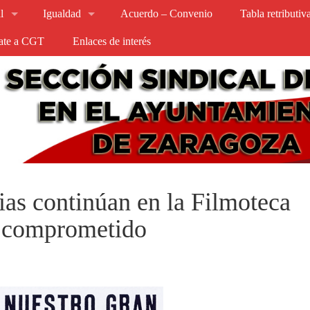
l
Igualdad
Acuerdo – Convenio
Tabla retributi
iate a CGT
Enlaces de interés
ias continúan en la Filmoteca
e comprometido