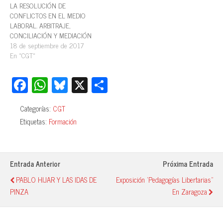
LA RESOLUCIÓN DE
CONFLICTOS EN EL MEDIO
LABORAL. ARBITRAJE,
CONCILIACIÓN Y MEDIACIÓN
Destinatarios: Preferentemente
18 de septiembre de 2017
personal de los grupos A1, A2
En «CGT»
y C1 de la Oficina de Recursos
Humanos y del Servicio de
Fa
W
Bl
X
C
Prevención y Salud. Fechas; 2, 7,
ce
ha
ue
o
9, 14 y 16 de noviembre.
Horario:…
Categorías:
CGT
bo
ts
sk
m
Etiquetas:
Formación
ok
A
y
pa
pp
rti
r
Entrada Anterior
Próxima Entrada
PABLO HIJAR Y LAS IDAS DE
Exposición 'Pedagogías Libertarias"
PINZA
En Zaragoza