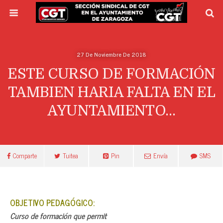
27 De Noviembre De 2018
ESTE CURSO DE FORMACIÓN
TAMBIEN HARIA FALTA EN EL
AYUNTAMIENTO…
Comparte
Tuitea
Pin
Envía
SMS
OBJETIVO PEDAGÓGICO:
Curso de formación que permit