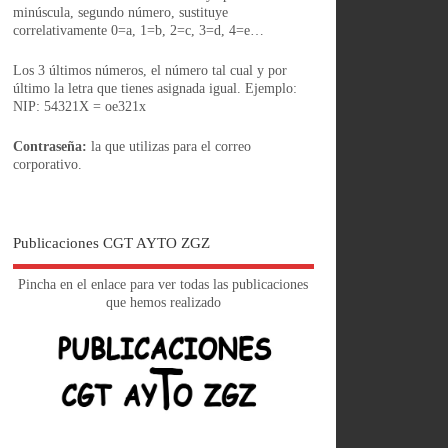
minúscula, segundo número, sustituye
correlativamente 0=a, 1=b, 2=c, 3=d, 4=e…
Los 3 últimos números, el número tal cual y por
último la letra que tienes asignada igual. Ejemplo:
NIP: 54321X = oe321x
Contraseña:
la que utilizas para el correo
corporativo.
Publicaciones CGT AYTO ZGZ
Pincha en el enlace para ver todas las publicaciones
que hemos realizado