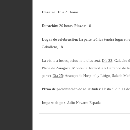
Horario
: 16 a 21 horas.
Duración:
20 horas.
Plazas
: 10
Lugar de celebración:
La parte teórica tendrá lugar e
Caballero, 18.
La visita a los espacios naturales será:
Día 22
: Galacho d
Plana de Zaragoza, Monte de Torrecilla y Barranco de la
parte).
Día 25
: Acampo de Hospital y Litigo, Salada Medi
Plzao de presentación de solicitudes:
Hasta el día 11 de
Impartido por
: Julio Navarro Espada