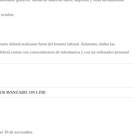
ediante gráficos. Tablas de bases de datos. Imprimir y otras herramientas.
 octubre.
ntario deberá realizarse fuera del horario laboral. Asimismo, dadas las
o deberá contar con conocimientos de informatica y con un ordenador personal
ER AVANZADO. ON LINE
y el 30 de noviembre.