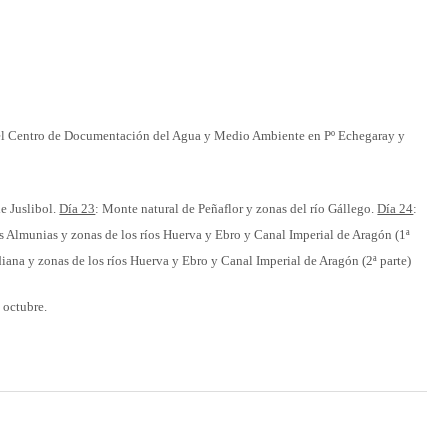
n el Centro de Documentación del Agua y Medio Ambiente en Pº Echegaray y
e Juslibol.
Día 23
: Monte natural de Peñaflor y zonas del río Gállego.
Día 24
:
s Almunias y zonas de los ríos Huerva y Ebro y Canal Imperial de Aragón (1ª
ana y zonas de los ríos Huerva y Ebro y Canal Imperial de Aragón (2ª parte)
 octubre.