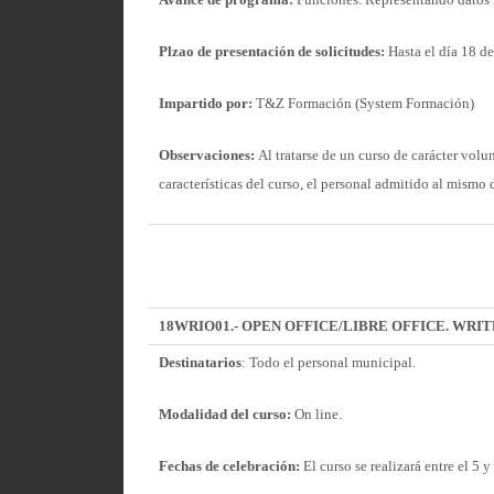
Avance de programa:
Funciones. Representando datos m
Plzao de presentación de solicitudes:
Hasta el día 18 de
Impartido por:
T&Z Formación (System Formación)
Observaciones:
Al tratarse de un curso de carácter volu
características del curso, el personal admitido al mism
18WRIO01.- OPEN OFFICE/LIBRE OFFICE.
WRIT
Destinatarios
: Todo el personal municipal.
Modalidad del curso:
On line.
Fechas de celebración:
El curso se realizará entre el 5 