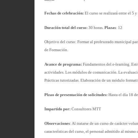
Fechas de celebración:
El curso se realizará entre el 5 
Duración total del curso:
30 horas.
Plazas
: 12
Objetivo del curso: Formar al profesorado municipal par
de Formación.
Avance de programa:
Fundamentos del e-learning. Estr
actividades. Los módulos de comunicación. La evaluaci
Prácticas tutorizadas. Elaboración de un módulo format
Plzao de presentación de solicitudes:
Hasta el día 18 de
Impartido por:
Consultores MTT
Observaciones
: Al tratarse de un curso de carácter volu
características del curso, el personal admitido al mism