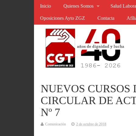
Inicio
Quienes Somos
Salud Labora
Oposiciones Ayto ZGZ
Contacta
Afíl
NUEVOS CURSOS 
CIRCULAR DE AC
Nº 7
Comunicación
2 de octubre de 2018