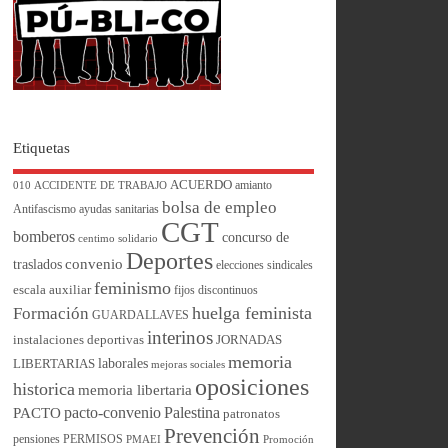
Etiquetas
ACUERDO
amianto
010
ACCIDENTE DE TRABAJO
bolsa de empleo
Antifascismo
ayudas sanitarias
CGT
bomberos
concurso de
centimo solidario
Deportes
convenio
traslados
elecciones sindicales
feminismo
escala auxiliar
fijos discontinuos
huelga feminista
Formación
GUARDALLAVES
interinos
instalaciones deportivas
JORNADAS
memoria
laborales
LIBERTARIAS
mejoras sociales
oposiciones
historica
memoria libertaria
pacto-convenio
Palestina
PACTO
patronatos
Prevención
pensiones
PERMISOS
PMAEI
Promoción