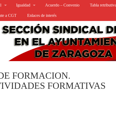
l
Igualdad
Acuerdo – Convenio
Tabla retributi
iate a CGT
Enlaces de interés
DE FORMACION.
TIVIDADES FORMATIVAS