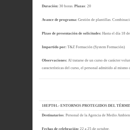
Duración:
30 horas.
Plazas
: 20
Avance de programa:
Gestión de plantillas. Combinació
Plzao de presentación de solicitudes:
Hasta el día 18 de
Impartido por:
T&Z Formación (System Formación)
Observaciones:
Al tratarse de un curso de carácter volu
características del curso, el personal admitido al mism
18EPT01.- ENTORNOS PROTEGIDOS DEL TÉRMI
Destinatarios
: Personal de la Agencia de Medio Ambient
Fechas de celebración:
22 a 25 de octubre.