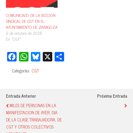
COMUNICADO DE LA SECCION
SINDICAL DE CGT EN EL
AYUNTAMIENTO DE ZARAGOZA
2 de octubre de 2018
En «CGT»
Fa
W
Bl
X
C
ce
ha
ue
o
Categorías:
CGT
bo
ts
sk
m
ok
A
y
pa
pp
rti
Entrada Anterior
Próxima Entrada
r
MILES DE PERSONAS EN LA
MANIFESTACION DE AYER, DIA
DE LA CLASE TRABAJADORA, DE
CGT Y OTROS COLECTIVOS