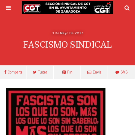
3 De Mayo De 2017
FASCISMO SINDICAL
Comparte
Tuitea
Pin
Envía
SMS