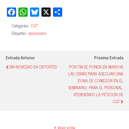
Fa
W
Bl
X
C
ce
ha
ue
o
Categorías:
CGT
bo
ts
sk
m
Etiquetas:
oposiciones
ok
A
y
pa
pp
rti
r
Entrada Anterior
Próxima Entrada
SIN NOVEDAD EN DEPORTES
POR FIN SE PONEN EN MARCHA
LAS OBRAS PARA ADECUAR UNA
ZONA DE COMEDOR EN EL
SEMINARIO, PARA EL PERSONAL,
ATENDIENDO LA PETICION DE
CGT
Volver arriba