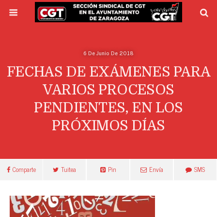
6 De Junio De 2018
FECHAS DE EXÁMENES PARA
VARIOS PROCESOS
PENDIENTES, EN LOS
PRÓXIMOS DÍAS
Comparte
Tuitea
Pin
Envía
SMS