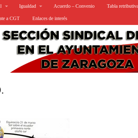
l
Igualdad
Acuerdo – Convenio
Tabla retributi
iate a CGT
Enlaces de interés
.