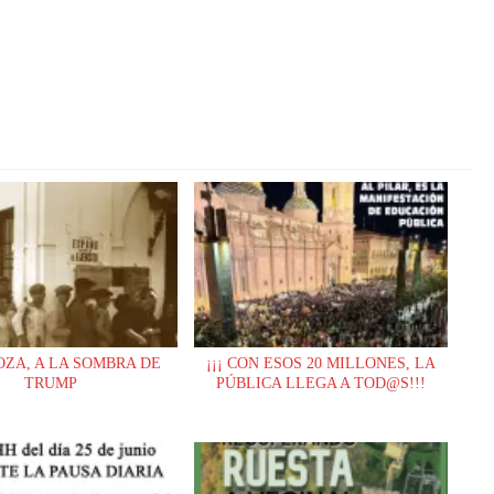
ZA, A LA SOMBRA DE
¡¡¡ CON ESOS 20 MILLONES, LA
TRUMP
PÚBLICA LLEGA A TOD@S!!!