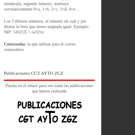
minúscula, segundo número, sustituye
correlativamente 0=a, 1=b, 2=c, 3=d, 4=e…
Los 3 últimos números, el número tal cual y por
último la letra que tienes asignada igual. Ejemplo:
NIP: 54321X = oe321x
Contraseña:
la que utilizas para el correo
corporativo.
Publicaciones CGT AYTO ZGZ
Pincha en el enlace para ver todas las publicaciones
que hemos realizado