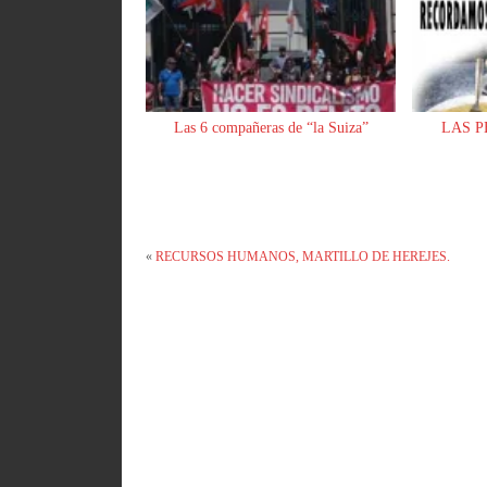
Las 6 compañeras de “la Suiza”
LAS P
«
RECURSOS HUMANOS, MARTILLO DE HEREJES.