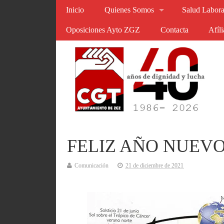
Inicio
Quienes Somos
Salud Labora
Oposiciones Ayto ZGZ
Contacta
Afíl
FELIZ AÑO NUEVO
Comunicación
21 de diciembre de 2021