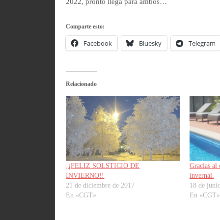
2022, pronto llega para ambos…
Comparte esto:
Facebook
Bluesky
Telegram
Relacionado
¡¡FELIZ SOLSTICIO DE
Gracias al 
INVIERNO!!
invernal.
21 de diciembre de 2017
18 de juni
En «CGT»
En «CGT»