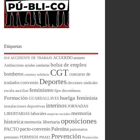
Etiquetas
ACUERDO
amianto
010
ACCIDENTE DE TRABAJO
bolsa de empleo
Antifascismo
ayudas sanitarias
CGT
bomberos
concurso de
centimo solidario
Deportes
convenio
traslados
elecciones sindicales
feminismo
escala auxiliar
fijos discontinuos
huelga feminista
Formación
GUARDALLAVES
interinos
instalaciones deportivas
JORNADAS
memoria
laborales
LIBERTARIAS
mejoras sociales
oposiciones
historica
memoria libertaria
pacto-convenio
Palestina
PACTO
patronatos
Prevención
pensiones
PERMISOS
PMAEI
Promoción