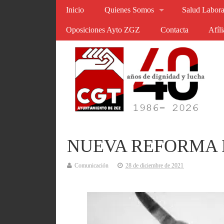
Inicio
Quienes Somos
Salud Labora
Oposiciones Ayto ZGZ
Contacta
Afíl
NUEVA REFORMA 
Comunicación
28 de diciembre de 2021