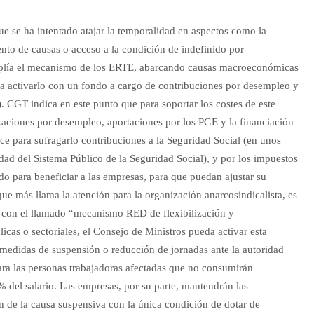
ue se ha intentado atajar la temporalidad en aspectos como la
ento de causas o acceso a la condición de indefinido por
plía el mecanismo de los ERTE, abarcando causas macroeconómicas
ara activarlo con un fondo a cargo de contribuciones por desempleo y
. CGT indica en este punto que para soportar los costes de este
zaciones por desempleo, aportaciones por los PGE y la financiación
lice para sufragarlo contribuciones a la Seguridad Social (en unos
dad del Sistema Público de la Seguridad Social), y por los impuestos
o para beneficiar a las empresas, para que puedan ajustar su
e más llama la atención para la organización anarcosindicalista, es
s, con el llamado “mecanismo RED de flexibilización y
licas o sectoriales, el Consejo de Ministros pueda activar esta
 medidas de suspensión o reducción de jornadas ante la autoridad
para las personas trabajadoras afectadas que no consumirán
 del salario. Las empresas, por su parte, mantendrán las
n de la causa suspensiva con la única condición de dotar de