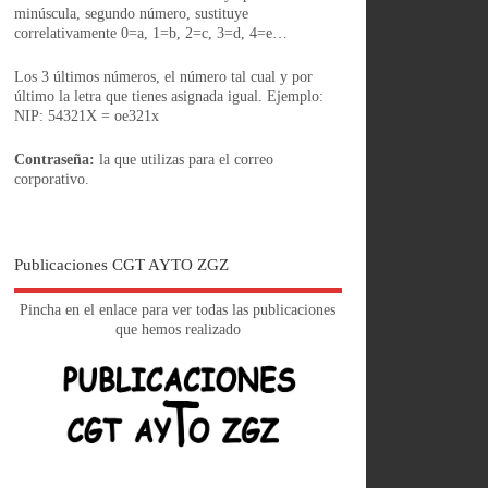
minúscula, segundo número, sustituye
correlativamente 0=a, 1=b, 2=c, 3=d, 4=e…
Los 3 últimos números, el número tal cual y por
último la letra que tienes asignada igual. Ejemplo:
NIP: 54321X = oe321x
Contraseña:
la que utilizas para el correo
corporativo.
Publicaciones CGT AYTO ZGZ
Pincha en el enlace para ver todas las publicaciones
que hemos realizado