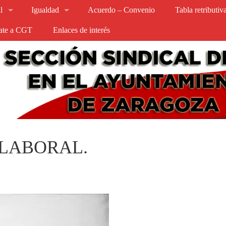
l
Igualdad
Acuerdo – Convenio
Tabla retributi
iate a CGT
Enlaces de interés
LABORAL.