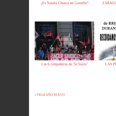
¿Es Natalia Chueca un Gremlin?
ZARAGO
Las 6 compañeras de “la Suiza”
LAS P
«
FELIZ AÑO NUEVO.