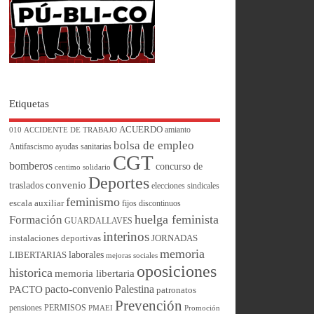
Etiquetas
ACUERDO
amianto
010
ACCIDENTE DE TRABAJO
bolsa de empleo
Antifascismo
ayudas sanitarias
CGT
bomberos
concurso de
centimo solidario
Deportes
convenio
traslados
elecciones sindicales
feminismo
escala auxiliar
fijos discontinuos
huelga feminista
Formación
GUARDALLAVES
interinos
instalaciones deportivas
JORNADAS
memoria
laborales
LIBERTARIAS
mejoras sociales
oposiciones
historica
memoria libertaria
pacto-convenio
Palestina
PACTO
patronatos
Prevención
pensiones
PERMISOS
PMAEI
Promoción