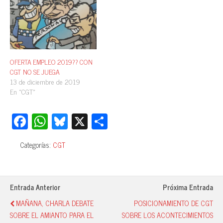
OFERTA EMPLEO 2019?? CON
CGT NO SE JUEGA
13 de diciembre de 2019
En «CGT»
Fa
W
Bl
X
C
ce
ha
ue
o
Categorías:
CGT
bo
ts
sk
m
ok
A
y
pa
pp
rti
Entrada Anterior
Próxima Entrada
r
MAÑANA, CHARLA DEBATE
POSICIONAMIENTO DE CGT
SOBRE EL AMIANTO PARA EL
SOBRE LOS ACONTECIMIENTOS