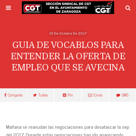
19 De Octubre De 2017
GUIA DE VOCABLOS PARA
ENTENDER LA OFERTA DE
EMPLEO QUE SE AVECINA
Comparte
Tuitea
Pin
Envía
SMS
Mañana se reanudan las negociaciones para desatascar la oep
del 2017. Durante estas negociaciones han ido apareciendo