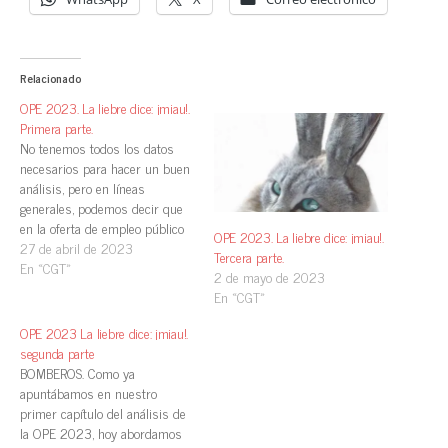
Relacionado
OPE 2023. La liebre dice: ¡miau!.
Primera parte.
No tenemos todos los datos
necesarios para hacer un buen
análisis, pero en líneas
generales, podemos decir que
en la oferta de empleo público
OPE 2023. La liebre dice: ¡miau!.
de 2023, "no es oro todo lo
27 de abril de 2023
Tercera parte.
que reluce". Las tasas de
En «CGT»
2 de mayo de 2023
reposición son un instrumento
En «CGT»
que marca el tope máximo de
los puestos a cubrir…
OPE 2023 La liebre dice: ¡miau!.
segunda parte
BOMBEROS. Como ya
apuntábamos en nuestro
primer capítulo del análisis de
la OPE 2023, hoy abordamos