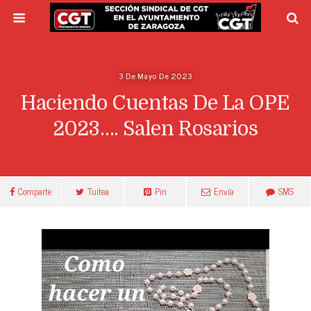
3 De Mayo De 2023
Haciendo Cuentas De La OPE
2023…. Salen Rosarios
Comparte
Tuitea
Pin
Envía
SMS