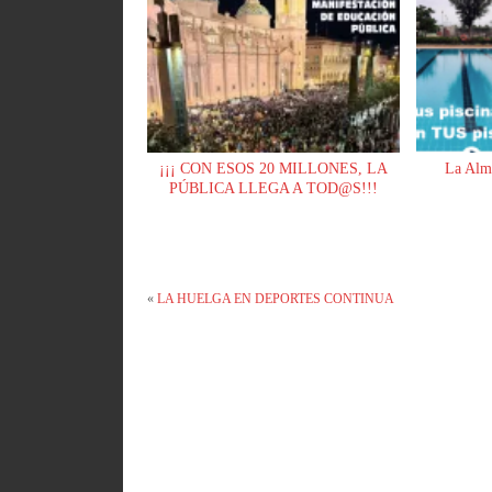
¡¡¡ CON ESOS 20 MILLONES, LA
La Alm
PÚBLICA LLEGA A TOD@S!!!
«
LA HUELGA EN DEPORTES CONTINUA