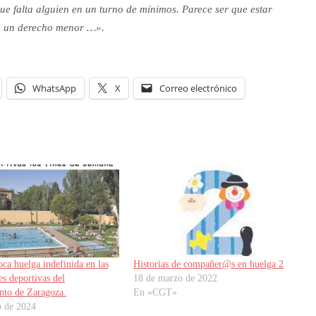
ue falta alguien en un turno de mínimos. Parece ser que estar
 es un derecho menor …».
WhatsApp
X
Correo electrónico
a huelga indefinida en las
Historias de compañer@s en huelga 2
es deportivas del
18 de marzo de 2022
nto de Zaragoza.
En «CGT»
o de 2024