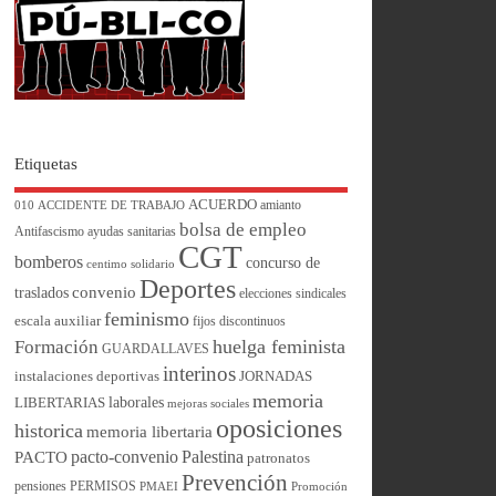
Etiquetas
ACUERDO
amianto
010
ACCIDENTE DE TRABAJO
bolsa de empleo
Antifascismo
ayudas sanitarias
CGT
bomberos
concurso de
centimo solidario
Deportes
convenio
traslados
elecciones sindicales
feminismo
escala auxiliar
fijos discontinuos
huelga feminista
Formación
GUARDALLAVES
interinos
instalaciones deportivas
JORNADAS
memoria
laborales
LIBERTARIAS
mejoras sociales
oposiciones
historica
memoria libertaria
pacto-convenio
Palestina
PACTO
patronatos
Prevención
pensiones
PERMISOS
PMAEI
Promoción