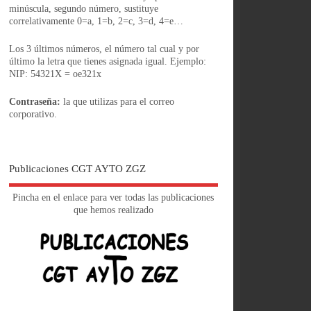
minúscula, segundo número, sustituye
correlativamente 0=a, 1=b, 2=c, 3=d, 4=e…
Los 3 últimos números, el número tal cual y por
último la letra que tienes asignada igual. Ejemplo:
NIP: 54321X = oe321x
Contraseña:
la que utilizas para el correo
corporativo.
Publicaciones CGT AYTO ZGZ
Pincha en el enlace para ver todas las publicaciones
que hemos realizado