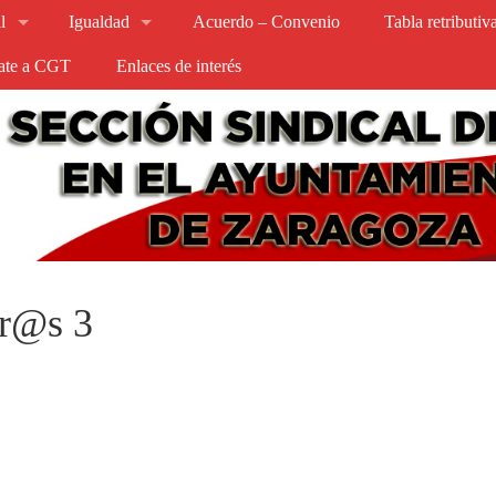
l
Igualdad
Acuerdo – Convenio
Tabla retributi
iate a CGT
Enlaces de interés
er@s 3