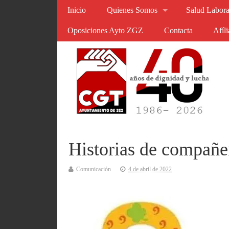
Inicio
Quienes Somos
Salud Labora
Oposiciones Ayto ZGZ
Contacta
Afíl
Historias de compañ
Comunicación
4 de abril de 2022