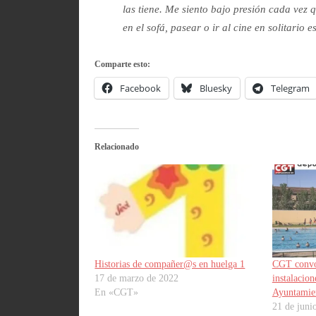
las tiene.
Me siento bajo presión cada vez q
en el sofá, pasear o ir al cine en solitario
Comparte esto:
Facebook
Bluesky
Telegram
Relacionado
Historias de compañer@s en huelga 1
CGT convoc
17 de marzo de 2022
instalacion
En «CGT»
Ayuntamie
21 de juni