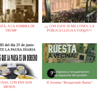
ZA, A LA SOMBRA DE
¡¡¡ CON ESOS 20 MILLONES, LA
TRUMP
PÚBLICA LLEGA A TOD@S!!!
ENAS, CON PAN SON
II Jornadas “Recuperando Ruesta”
MENOS…