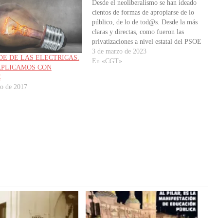
Desde el neoliberalismo se han ideado
cientos de formas de apropiarse de lo
público, de lo de tod@s. Desde la más
claras y directas, como fueron las
privatizaciones a nivel estatal del PSOE
Y DEL PP, como Telefónica, Endesa
3 de marzo de 2023
DE DE LAS ELECTRICAS.
(tod@s sabemos cómo pagamos ahora la
En «CGT»
XPLICAMOS CON
luz) o Repsol (mejor no…
E
ro de 2017