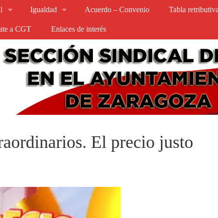
l
Igualdad
Acuerdo – Convenio
Tabla retributi
iate a CGT
Enlaces de interés
aordinarios. El precio justo