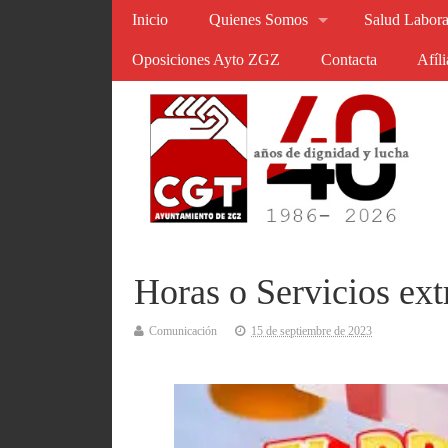
Inicio
Quienes Somos
Salud Labora
Oposiciones Ayto ZGZ
Contacta
Afíl
Horas o Servicios extr
Comunicación
15 de septiembre de 2023