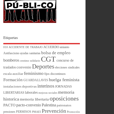
Etiquetas
ACUERDO
amianto
010
ACCIDENTE DE TRABAJO
bolsa de empleo
Antifascismo
ayudas sanitarias
CGT
bomberos
concurso de
centimo solidario
Deportes
convenio
traslados
elecciones sindicales
feminismo
escala auxiliar
fijos discontinuos
huelga feminista
Formación
GUARDALLAVES
interinos
instalaciones deportivas
JORNADAS
memoria
laborales
LIBERTARIAS
mejoras sociales
oposiciones
historica
memoria libertaria
pacto-convenio
Palestina
PACTO
patronatos
Prevención
pensiones
PERMISOS
PMAEI
Promoción