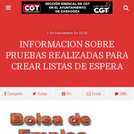
7 De Septiembre De 2018
INFORMACION SOBRE
PRUEBAS REALIZADAS PARA
CREAR LISTAS DE ESPERA
Comparte
Tuitea
Pin
Envía
SMS