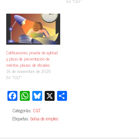
En «CGT»
Calificaciones prueba de aptitud
y plazo de presentación de
méritos, plazas de oficiales
16 de noviembre de 2020
En «CGT»
Fa
W
Bl
X
C
ce
ha
ue
o
Categorías:
CGT
bo
ts
sk
m
Etiquetas:
bolsa de empleo
ok
A
y
pa
pp
rti