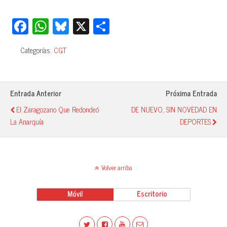
Fa
W
Bl
X
C
ce
ha
ue
o
Categorías:
CGT
bo
ts
sk
m
ok
A
y
pa
pp
rti
Entrada Anterior
Próxima Entrada
r
El Zaragozano Que Redondeó
DE NUEVO, SIN NOVEDAD EN
La Anarquía
DEPORTES
Volver arriba
Móvil
Escritorio