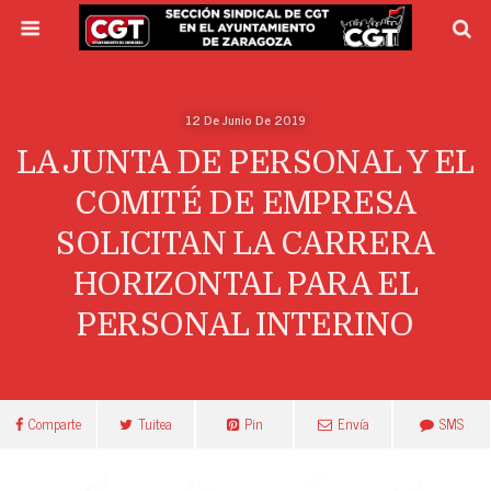
12 De Junio De 2019
LA JUNTA DE PERSONAL Y EL
COMITÉ DE EMPRESA
SOLICITAN LA CARRERA
HORIZONTAL PARA EL
PERSONAL INTERINO
Comparte
Tuitea
Pin
Envía
SMS