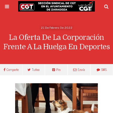
21 De Febrero De 2022
La Oferta De La Corporación
Frente A La Huelga En Deportes
Comparte
Tuitea
Pin
Envía
SMS