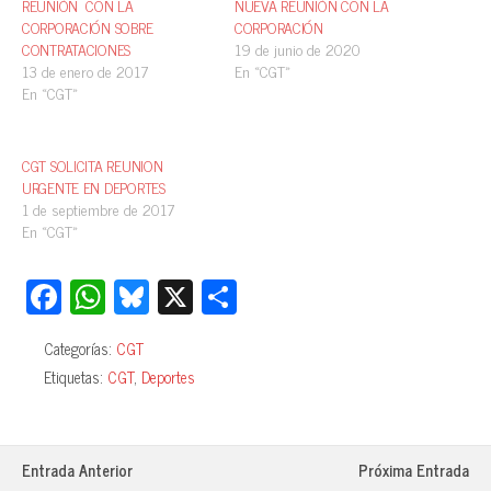
REUNIÓN CON LA
NUEVA REUNIÓN CON LA
CORPORACIÓN SOBRE
CORPORACIÓN
CONTRATACIONES
19 de junio de 2020
13 de enero de 2017
En «CGT»
En «CGT»
CGT SOLICITA REUNION
URGENTE EN DEPORTES
1 de septiembre de 2017
En «CGT»
Fa
W
Bl
X
C
ce
ha
ue
o
Categorías:
CGT
bo
ts
sk
m
Etiquetas:
CGT
,
Deportes
ok
A
y
pa
pp
rti
r
Entrada Anterior
Próxima Entrada