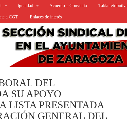
l
Igualdad
Acuerdo – Convenio
Tabla retributi
iate a CGT
Enlaces de interés
ABORAL DEL
A SU APOYO
A LISTA PRESENTADA
RACIÓN GENERAL DEL