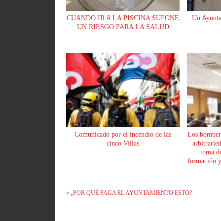
CUANDO IR A LA PISCINA SUPONE
Un Ayunta
UN RIESGO PARA LA SALUD
Comunicado por el incendio de las
Los bomber
cinco Villas
arbitrarie
toma de
formación y 
«
¿POR QUÉ PAGA EL AYUNTAMIENTO ESTO?