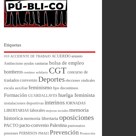
Etiquetas
ACUERDO
amianto
010
ACCIDENTE DE TRABAJO
bolsa de empleo
Antifascismo
ayudas sanitarias
CGT
bomberos
concurso de
centimo solidario
Deportes
convenio
traslados
elecciones sindicales
feminismo
escala auxiliar
fijos discontinuos
huelga feminista
Formación
GUARDALLAVES
interinos
instalaciones deportivas
JORNADAS
memoria
laborales
LIBERTARIAS
mejoras sociales
oposiciones
historica
memoria libertaria
pacto-convenio
Palestina
PACTO
patronatos
Prevención
pensiones
PERMISOS
PMAEI
Promoción