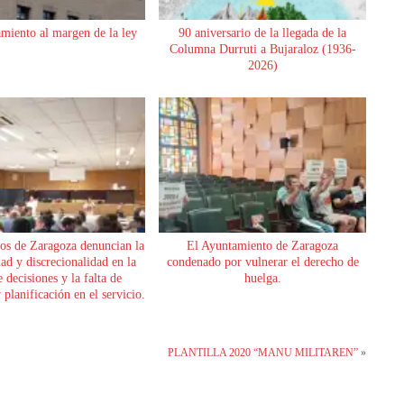
miento al margen de la ley
90 aniversario de la llegada de la
Columna Durruti a Bujaraloz (1936-
2026)
os de Zaragoza denuncian la
El Ayuntamiento de Zaragoza
dad y discrecionalidad en la
condenado por vulnerar el derecho de
 decisiones y la falta de
huelga.
planificación en el servicio.
PLANTILLA 2020 “MANU MILITAREN”
»