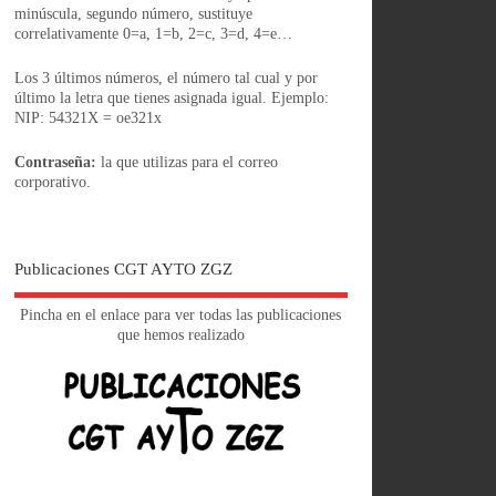
minúscula, segundo número, sustituye
correlativamente 0=a, 1=b, 2=c, 3=d, 4=e…
Los 3 últimos números, el número tal cual y por
último la letra que tienes asignada igual. Ejemplo:
NIP: 54321X = oe321x
Contraseña:
la que utilizas para el correo
corporativo.
Publicaciones CGT AYTO ZGZ
Pincha en el enlace para ver todas las publicaciones
que hemos realizado