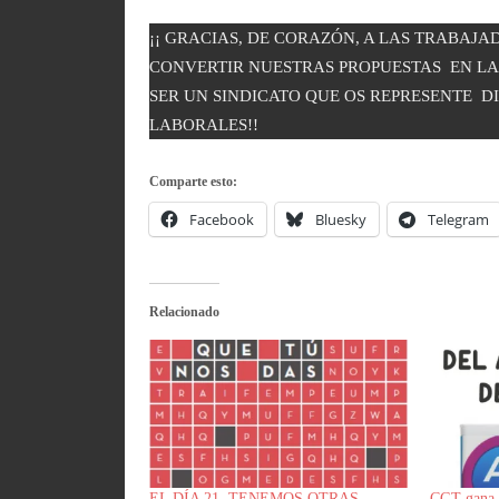
¡¡ GRACIAS, DE CORAZÓN, A LAS TRABAJ
CONVERTIR NUESTRAS PROPUESTAS EN LA
SER UN SINDICATO QUE OS REPRESENTE 
LABORALES!!
Comparte esto:
Facebook
Bluesky
Telegram
Relacionado
EL DÍA 21, TENEMOS OTRAS
CGT gana l