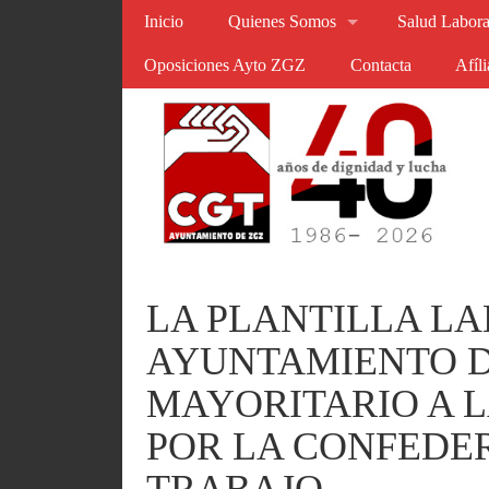
Inicio
Quienes Somos
Salud Labora
Oposiciones Ayto ZGZ
Contacta
Afíl
LA PLANTILLA L
AYUNTAMIENTO D
MAYORITARIO A L
POR LA CONFEDE