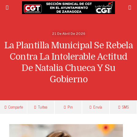
21 De Abril De 2026
La Plantilla Municipal Se Rebela
Contra La Intolerable Actitud
De Natalia Chueca Y Su
Gobierno
Comparte
Tuitea
Pin
Envía
SMS