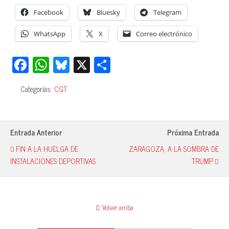
Facebook
Bluesky
Telegram
WhatsApp
X
Correo electrónico
Fa
W
Bl
X
C
ce
ha
ue
o
Categorías:
CGT
bo
ts
sk
m
ok
A
y
pa
pp
rti
Entrada Anterior
Próxima Entrada
r
FIN A LA HUELGA DE
ZARAGOZA, A LA SOMBRA DE
INSTALACIONES DEPORTIVAS
TRUMP
Volver arriba